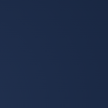
开云体育入口-红黑风暴席卷绿茵，维尼修斯主宰
B组焦点战，瑞士战术压制捷克显王者之气
开云体育平台APP-2026世界杯G组焦点战，乌拉
圭大胜德国，阿诺德统治赛场
血
开云官网-卢卡库统治级表现助克罗地亚力克瑞
士，替补奇兵成转折关键
开云平台-中场魔术师，佩德里掌控全局，克罗地
亚控球风暴席卷喀麦隆
开云体育-世界杯头名之争，波兰完胜尼日利亚，
梅西独舞闪耀赛场
开云官网-沙漠风暴中的东瀛剑客，2026世界杯H
组上演不屈与复兴的史诗
开云官网-英雄的黄昏，2026世界杯B组，德布劳
内用最后的神迹照亮捷克前进之路