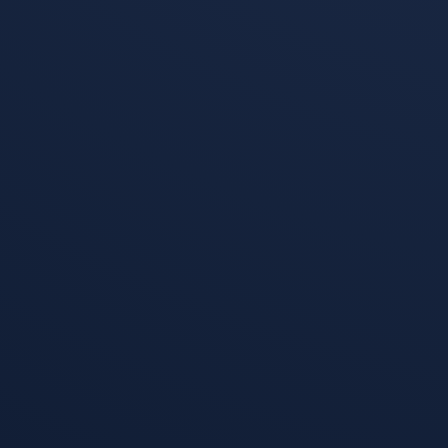
当多哈的夜晚渐渐沉寂，974体育场内回荡着
中，这个韩国人，这个捷克人，这个用一颗进
力——无论何时，无论何地，只要哨声没有响