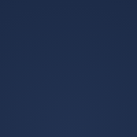
于国际足联刚刚通过的特殊归化政策，孙兴慜在2025年获得了捷
这位热刺球星在多次采访中表示：“我血液里流淌着捷克的红色
的加入，让捷克队的中前场实力提升了一个档次，而这一刻,他证