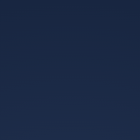
用一次角球机会，由中后卫卡拉斯头槌扳平比分，1比1，这个进
，捷克队趁机加强攻势，第58分钟，捷克中场巴拉克一脚远射击
汗，第71分钟，捷克前锋尤雷奇卡的单刀球被利瓦科维奇神勇扑
次用舒展的身体挡出捷克的射门,让克罗地亚的城池在风雨飘摇中
射门,却挡不住一次致命一击。
场时，捷克的快速反击突然撕开了克罗地亚的防线，替补上场的赫
经体力透支，回追的脚步明显慢了半拍，赫洛热克低平球横传禁
孙兴慜——像一道黑色的闪电插到门前。