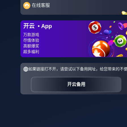
的，不是别人，正是亚洲足球的旗帜——孙兴
但这场比赛,远不止一个进球那么简单。
上半场：克罗地亚的控球困局
克罗地亚队开场后延续了他们一贯的控球风格
疾驰，这支传承了2018年亚军血统的队伍，
捷克的战术思路极为清晰：放弃控球权，用身
衔，两名边后卫死死贴住克罗地亚的边锋，中
球。
第32分钟，克罗地亚终于打破僵局，佩里西
尔捅射破门，1比0，看台上克罗地亚球迷的欢