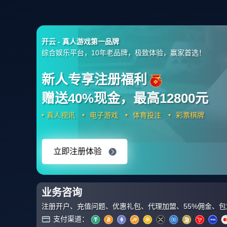
首页
球队
世界杯2026-绝境重生
杀克罗地亚，孙兴慜一
2026-06-10 22:19:29
世界杯
开云美加墨
2026年6月23日，多哈的夜空被974体育
一场谁输谁回家的生死战，记分牌上的数字在