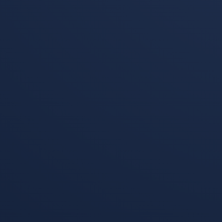
绝杀之后：克罗地亚的眼泪
当裁判吹响终场哨时，克罗地亚球员瘫倒在草
可能就此告别世界杯舞台，佩里西奇跪在禁区
足球的残酷，这一刻展现得淋漓尽致，克罗地亚
角球7次对3次，但足球从不看数据,只看结果。
而捷克队，这支赛前被许多人看作B组鱼腩的
强，门将帕夫连卡全场比赛贡献5次扑救，他的
赛后，孙兴慜在接受采访时泪流满面：“这是
任。”
2026年世界杯，B组的这场生死战，注定被
球历史的致命一击，而门将帕夫连卡的出色表