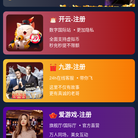
看似平行的轨迹，却在足球与历史的经纬中，交织出一幅关
于时间、记忆与身份认同的深邃图景。
卡瓦哈尔的纪录,是一座属于“坚持”的丰碑，在青春风暴席卷
足坛的今天，34岁后卫的每一次奔跑，都是对地心引力的抗
争，对时光流逝的倔强回应，他的纪录并非石破天惊的壮
举，而是涓滴努力的最终汇流——是无数次枯燥康复中的坚
守，是战术迭代后痛苦的自我重塑，是后起之秀冲击下岿然
不动的定力，这个纪录，象征着一种普世的、可被理解的成
功学：专注、专业与漫长的耐力，它属于足球这项运动“现代
性”的一面：高度体系化、个人数据可被精确衡量、成就可以
在全球化的语境中被广泛欣赏与消费，卡瓦哈尔赢得的是掌
声，是敬意，是职业生涯晚年一枚闪亮的勋章。
土耳其的胜利,却无法用如此“理性”的尺度丈量，当居莱尔那
脚如出膛炮弹般的远射洞穿希腊球门，当土耳其球员跪地指