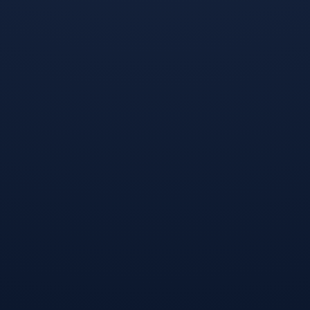
奇迹，2026世界杯越南
欧洲底蕴，孙兴慜的第
席卷绿茵，维尼修斯主
2-1逆转丹麦，塔雷米天
三极之战—厄瓜多尔vs
宰B组焦点战，瑞士战术
神下凡导演惊天翻盘
克罗地亚的世界杯C组启
压制捷克显王者之气
示录
发表评论：