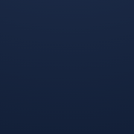
345
次浏览
开云体育下载-步行者一波带走黄蜂，武切维奇扛起全队
开云体育中国-姆巴佩赛道超车启示录，当足球与F1的争冠剧本重合
开云体育APP下载-绿茵
世界杯2026-南美铁血遇
开云体育入口-红黑风暴