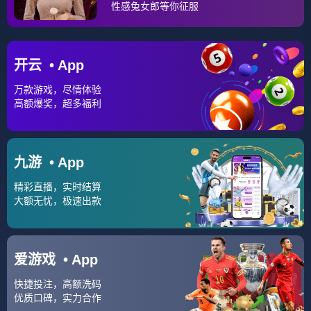
天、泪流满面，他们掀动的，是历史深海中足以吞噬一切的
惊涛骇浪，这远非一场普通的足球淘汰赛，这是一次跨越世
纪的“历史复仇”，从
1453年君士坦丁堡的陷落
，到
1923年人口
交换
带来的骨肉分离，再到爱琴海上空至今未散的领土与领
空阴云，希土两族间的集体记忆，早已被战争、冲突与离散
刻下无法磨灭的伤痕，足球场，成了这段沉重历史最安全、
也最激烈的宣泄口，这里的每一次拼抢，都带着历史的重
量；每一粒进球，都在民族叙事的回音壁上被无限放大，土
耳其球迷山呼海啸般的呐喊，不仅是为球队晋级，更是为一
种集体情感的胜利，为一种被压抑的身份在象征性战场上的
扬眉吐气，这种胜利，是灼热的、排他的、与特定土地和血
脉紧密相连的。
我们看到了现代足球一体两面的奇妙共生,卡瓦哈尔的纪录，