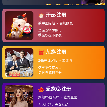
开云体育世界杯-节奏为王，2026世界杯重现经典对决，哈基米与美国的冰与火之歌
历史往往以惊人的相似度在绿茵场上重
球星对决
演，当2026年世界杯的战火燃至小组赛生
死战，一场足以载入史册的“关键战”在......
开云FIFA-王者归来，2026世界杯D组焦点战，意大利力克比利时，格列兹曼主导比赛
2026年的夏天，注定属于足球，当世界杯
球星对决
的战火在北美大陆熊熊燃起，D组的一场焦
点战役率先引爆了全球球迷的激情—......