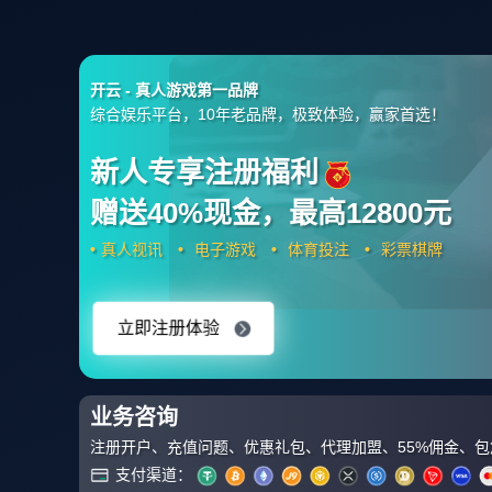
首页
球队
开云FIFA-终章绝响，
德里奇悲壮燃尽最后一
2026-07-03 8:53:30
球星对决
开云美加墨
2026年7月19日,新泽西大都会体育场，灯
下帷幕，当终场哨声划破北美夜空，比分牌定格