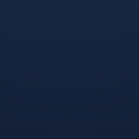
开云FIFA-绝境重生，哈基米致命一击，克罗地亚逆转瑞士演绎2026世界杯B组史诗之战
开云体育世界杯-北欧海盗逆转蓝衣军团，阿诺德导演2026世界杯D组惊天翻盘