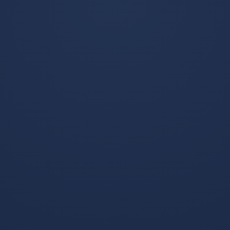
分钟，乌拉圭获得右路角球，所有挪威球员回撤防守，身高并不占
站在角旗区，他深吸一口气，助跑，不是常见的弧线球，而是一
皮球砸在他的额头后改变方向，撞进球门右下死角，2比1！绝
瘫倒在地。
一个特写，他没有像队友那样飞奔，而是缓缓跑到中场，俯身蹲
有失落，有释然，更有一丝不甘。
统计：120分钟跑动14.7公里，传球成功率91%，关键传球7