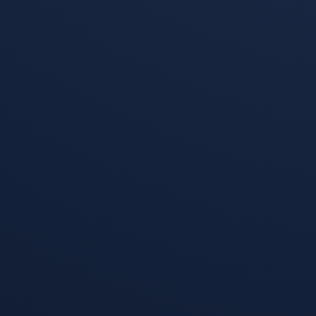
106
次浏览