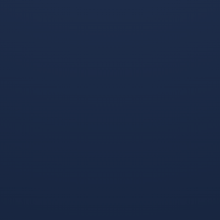
他几乎以一己之力，将挪威带到了距离世界之巅仅差一步的位置
里奇在球员通道入口处停下脚步，回头看了一眼那片璀璨的灯光和
终章，从2006年初登舞台的青涩少年，到2026年即将褪去战
亚军，他从未捧起过那座奖杯，但他早已赢得了全世界的尊重。
卡值得更好的结局，他是我见过最完美的球员，我们输给了一支
奇。”
的胜利，但2026年这个夜晚，注定属于卢卡·莫德里奇，他用尽
舞台上，跳完了最后一支无人知晓的华尔兹。
雄迟暮，世上不会有第二个莫德里奇，但在无数少年心中，那抹奔
。