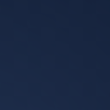
员相拥庆祝，而...
霆，团队篮球的终极胜
开云体育app-贝蒂斯对
利
当皇家贝蒂斯那抹标志性的
阵洪都拉斯，斯通斯用
翠绿，遇上洪都拉斯国家队
深邃的蓝白条纹，一场...
防守艺术，在绿茵场写
开云体育官方网站-卡瓦
下沉默诗篇
当终场哨声划破汉堡港的夜
哈尔刷新纪录之夜，土
空,比分牌上冰冷的“2-1”凝固
了一段跨越九...
耳其用希腊的鲜血书写
史诗
最近发表
开云体育APP下载-绿茵奇迹，2026世界杯越南2-
1逆转丹麦，塔雷米天神下凡导演惊天翻盘
开云官网2026-逆转之夜，乌兹别克斯坦绝地反
击，阿诺德致命一击震撼A组
世界杯2026-南美铁血遇欧洲底蕴，孙兴慜的第
三极之战—厄瓜多尔vs克罗地亚的世界杯C组启
示录