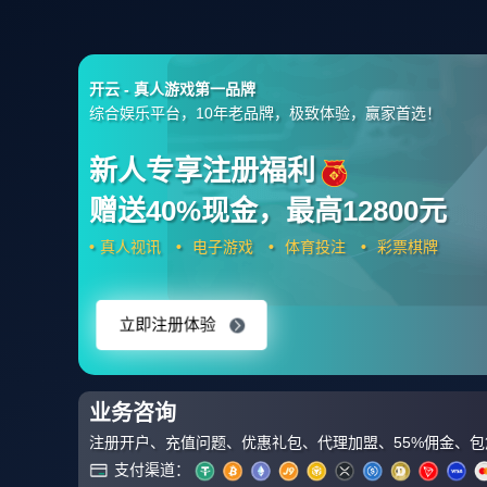
首页
球队
世界杯
世界杯
开云平台
席卷喀麦
2026年世界
的非洲雄狮，一
人记忆中的，并
衣、留...