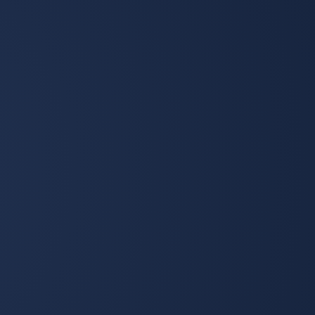
员相拥庆祝，而...
霆，团队篮球的终极胜
开云体育app-贝蒂斯对
利
当皇家贝蒂斯那抹标志性的
阵洪都拉斯，斯通斯用
翠绿，遇上洪都拉斯国家队
深邃的蓝白条纹，一场...
防守艺术，在绿茵场写
开云体育官方网站-卡瓦
下沉默诗篇
当终场哨声划破汉堡港的夜
哈尔刷新纪录之夜，土
3
空,比分牌上冰冷的“2-1”凝固
了一段跨越九...
耳其用希腊的鲜血书写
史诗
最近发表
开云体育APP下载-绿茵奇迹，2026世界杯越南2-
1逆转丹麦，塔雷米天神下凡导演惊天翻盘
喊
克
开云官网2026-逆转之夜，乌兹别克斯坦绝地反
击，阿诺德致命一击震撼A组
世界杯2026-南美铁血遇欧洲底蕴，孙兴慜的第
3
三极之战—厄瓜多尔vs克罗地亚的世界杯C组启
示录