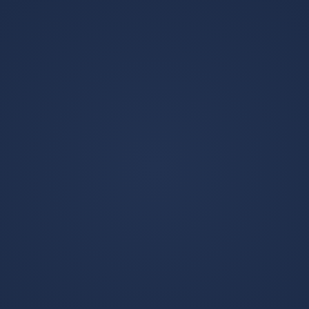
锁定胜局
晚,星光璀璨，万众瞩目，罗马奥林匹克体育场内，八万名球迷的呐喊声震耳欲
亿观众的视线，此刻都聚焦在这片绿茵场上，意大利与喀麦隆，两支一路披荆
于站上了决战之巅，蓝衣军团能否重现辉煌？非洲雄狮能否创造历史？所有的
开云美加墨
2026 / 07 / 02 8:2
入口-东欧铁骑的黄昏，范戴克一夫当关，捷克险胜
改写B组格局
，多伦多的夜空被一种近乎灼热的情绪点燃，罗杰斯中心球场内，七万名球迷的呐
浪的巨墙，将这座北美城市推向了世界杯的狂飙中心，B组焦点战，捷克对阵
东欧劲旅的碰撞，从来不只是技战术的博弈，更像是一场关于尊严、记忆与血
开云美加墨
2026 / 07 / 01 16:0