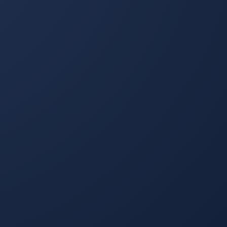
开云体育入口-红黑风暴席卷绿茵，维尼修斯主宰
B组焦点战，瑞士战术压制捷克显王者之气
开云体育平台APP-2026世界杯G组焦点战，乌拉
圭大胜德国，阿诺德统治赛场
开云官网-卢卡库统治级表现助克罗地亚力克瑞
士，替补奇兵成转折关键
开云平台-中场魔术师，佩德里掌控全局，克罗地
3
亚控球风暴席卷喀麦隆
开云体育-世界杯头名之争，波兰完胜尼日利亚，
梅西独舞闪耀赛场
开云官网-沙漠风暴中的东瀛剑客，2026世界杯H
组上演不屈与复兴的史诗
开云官网-英雄的黄昏，2026世界杯B组，德布劳
内用最后的神迹照亮捷克前进之路