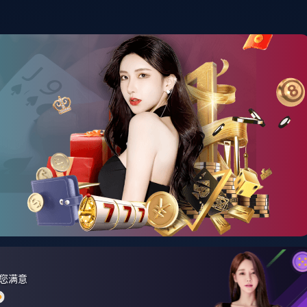
世界杯
巡礼
球星对决
历届冠军
-中场魔术师，佩德里掌控全局，克罗地亚控球风暴
隆
杯B组的首轮焦点战,在卢赛尔体育场拉开帷幕，当克罗地亚的格子军团遇上喀麦隆
场技术与力量、节奏与冲击的较量就此展开，当比赛终场哨声吹响，留在所有
不是某粒惊天动地的远射，也不是某次铁血封堵的防守，而是那个身穿10号球