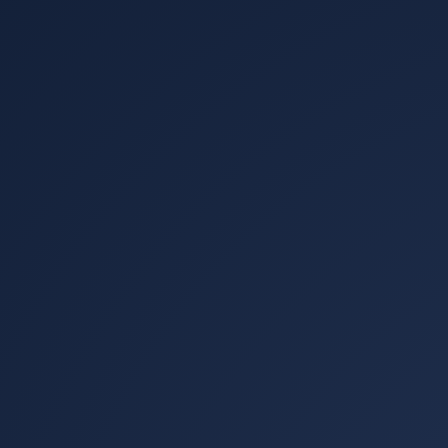
哥、伊拉克、日
有无数天赋与坚
话，...
[150]
世界杯
开云体育
界杯D组
2026年6月
话的终结，意大
已经闻到了小组
脚...
[133]
世界杯
开云体育