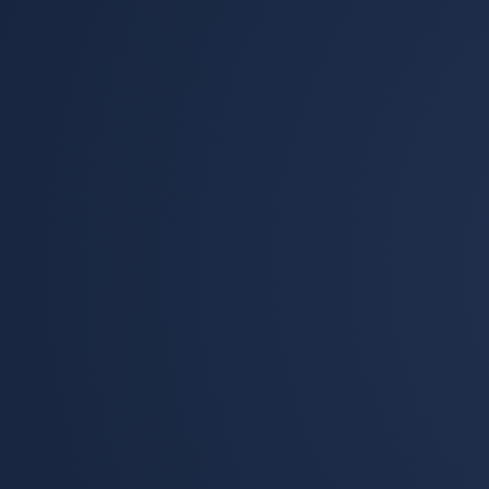
致命一击
世界杯决赛的夜
聋，而全球数十
斩棘的球队，终
悬念，都将在...
[137]
世界杯
开云体育
克罗地亚
2026年7月
声汇聚成一道声
罗地亚——两支
性的旷...
[106]