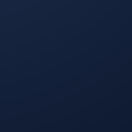
网站分类
3
世界杯
球队巡礼
球星对决
历届冠军
在
冷
文章归档
2026年7月 (25)
3
2026年6月 (125)
2026年2月 (17)
这