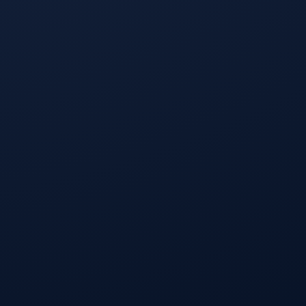
8
联系我们
|
关于我们
|
留言建议
|
网站管理