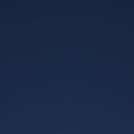
本与一支欧洲劲旅被命运安排在了同一舞台，而其中最引人瞩目的，无疑是拥
韧气质的北非劲旅摩洛哥，与象征着亚洲足球顽强意志的伊拉克之间的直接对
开云美加墨
2026 / 07 / 03 21:0
世界杯-北欧海盗逆转蓝衣军团，阿诺德导演2026世
惊天翻盘
18日，慕尼黑安联球场，时钟指向第87分钟，记分牌上刺眼的1-3仿佛宣告着北欧神
利球迷所在的南看台已经点燃了焰火，蓝色的旗帜在暮色中飘扬——他们似乎
赛首胜的味道，就在这一刻，一个来自英伦的边后卫，却用他精准到毫米的右
开云美加墨
2026 / 07 / 03 12:5
入口-蓝衣军团再登巅峰，意大利完胜喀麦隆，凯恩