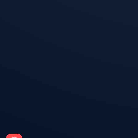
片绿茵场上时，
完成绝杀，而那
名出线,...
[99]
‹‹
1
2
3
4
5
›
››
开云·体育(kaiyun)官方网站_KAIYUNAPP
©
2026
Powered by
Z-BlogPHP
Themes by
Yiwuku.com