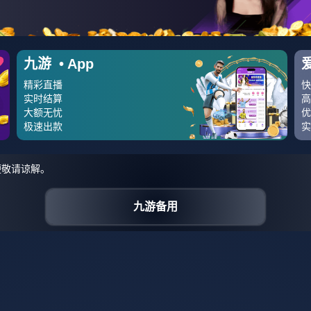
开云美加墨
2026 / 07 / 04 5:1
-世界杯头名之争，波兰完胜尼日利亚，梅西独舞闪
再起，在卡塔尔世界杯小组赛的这场焦点对决中，波兰队以一场令人信服的完
旅尼日利亚，牢牢占据小组头名之争的主动权，而在这片喧嚣的竞技场上，远
阿根廷巨星梅西，却以同样耀眼的表现,为这个足球之夜增添了另一种璀璨的光
开云美加墨
2026 / 07 / 04 1:1
沙漠风暴中的东瀛剑客，2026世界杯H组上演不屈
史诗
界杯H组的抽签结果揭晓,全世界的目光便聚焦于这片被称为“死亡之组”的战场，摩