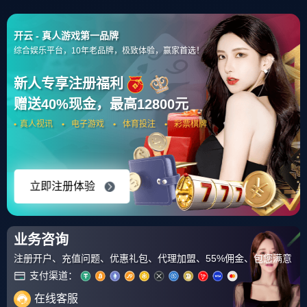
开云官网2026-逆转之夜，乌兹别克斯坦绝地反
击，阿诺德致命一击震撼A组
2026-07-05 1:43:34
球队巡礼
开云美加墨
149
|
0
条评论
2026年世界杯的绿茵场上,从来不缺少奇迹与悬念，而在A组
的一场焦点战役中，乌兹别克斯坦用一场荡气回肠的逆转，
向全世界证明了中亚足球的崛起绝非偶然，面对南美劲旅秘
鲁，乌兹别克斯坦在先失一球的不利局面下，凭借队长阿诺
德在比赛最后时刻的致命一击，以2比1逆转取胜，将整个小
组的出线形势搅得天翻地覆。
开局不利，秘鲁闪电战突袭