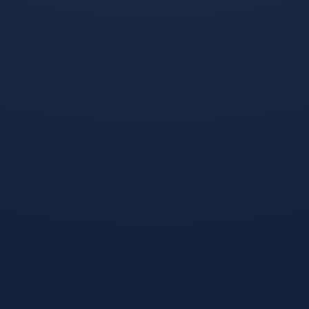
2026年世界杯A组的格局,因为这场逆转而变得更加扑朔迷
离，乌兹别克斯坦用他们的表现告诉世界：梦想没有边界，
只要战斗到最后一刻，胜利终将属于那些永不言弃的人。