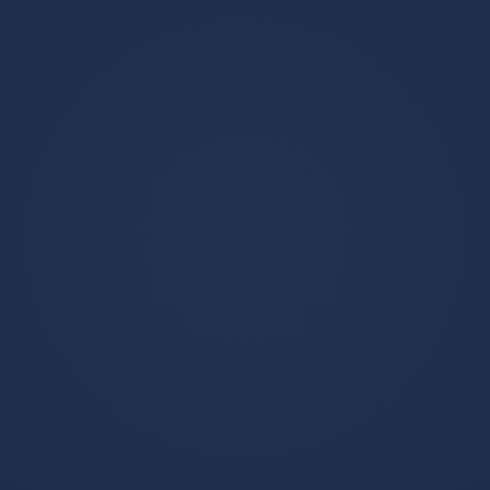
这场比赛的启示，远超出90分钟的赛场，对于阿尔及利亚及
面临类似困境的足球地区而言，警钟已然长鸣，依靠天才球
员的偶然涌现，已无法在日益讲求整体与系统的现代足球竞
争中保持优势，如何将球星的个人能力，有效整合到国家队
的战术体系中；如何改革管理，发展本土联赛，建立可持续
的青训模式，是亟待解决的生死课题，而对于日本及奋起直
追的其他亚洲球队，这则是一剂强心针，它证明，通过清晰
的规划、科学的体系和持之以恒的努力，完全能够突破传统
的地域与身体条件限制,在世界足坛占据一席之地。