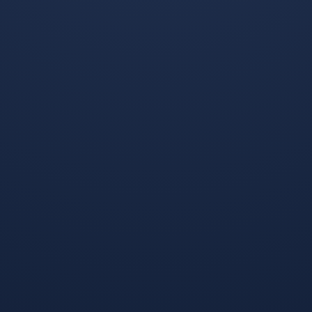
26-南美铁血遇欧洲底蕴，孙兴慜的
开云体育入口-红黑风暴席卷绿茵，维尼修
战—厄瓜多尔vs克罗地亚的世界杯
主宰B组焦点战，瑞士战术压制捷克显王者
录
之气