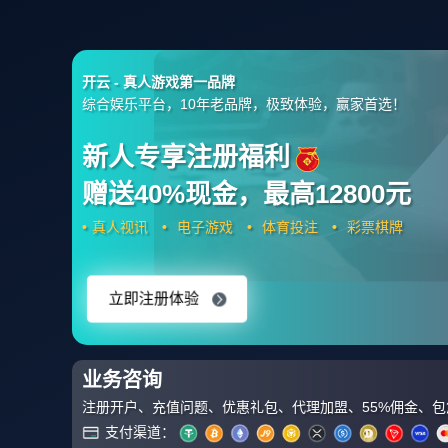
首页
球队
开云体育2026-年度
者时代悄然落幕
2026-02-02 15:00:31
历届冠军
开云美加墨
篮球世界从不缺少对决，但有些比赛注定超越
兰开拓者，这场看似寻常的常规赛，却隐隐回