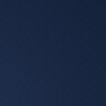
热门推荐
网友点评
开云体育中国-阿什拉夫
2023年9月的一场国际足球
爆发，日本完胜阿尔及
友谊赛，比分牌定格在4:0，
摩洛哥球星阿...
利亚，亚洲足球的觉醒
开云体育2026-年度焦点
与非洲雄狮的黄昏
篮球世界从不缺少对决，但
之战，当国王摘下玫
有些比赛注定超越胜负，成
为时代的界碑，当萨克...
瑰，开拓者时代悄然落
开云体育官网-西决生死
幕
当终场哨声响起，比分定格
战焦点战，热火打穿雷
在112-98，迈阿密热火队球