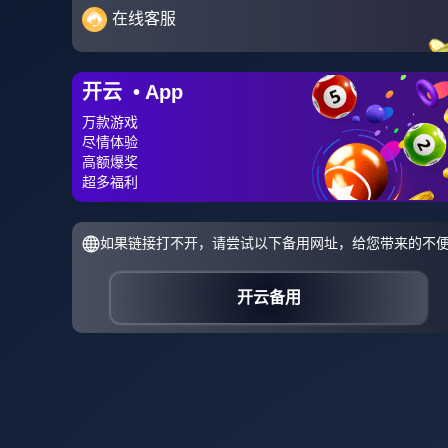
序的响亮宣言；而开拓者失守的,或许是一个
开拓者，这支以“撕裂之城”为傲的球队，曾以
那记载入史册的绝杀与悲情谢幕，再到利拉德那一
壮烈紧密相连，他们的篮球哲学，是古典主义
向前奔涌，当现代篮球日益强调速度、空间、
线传统站桩的模式，开始显露出与时代的裂痕
与勇武的荣光，却在面对新时代的洪流时,显
反观萨克拉门托国王，他们曾是联盟最漫长的
石，但管理层的耐心与远见，如同精密的外科
小萨博尼斯的策应轴心，打造了一套行云流水
振，是篮球场上最迅捷的思维风暴，这场焦点
唱，一边是精密机械的无情运转，国王用一次