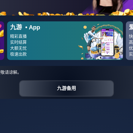
时代最后的倔强。
永不凋零的“玫瑰”精神定义坚韧，从德雷克斯勒的滑翔，到罗伊
次次“Dame Time”的惊天动地，波特兰的故事总与孤胆英雄
的个人英雄赞歌，是在逆境中绽放带刺的美丽，篮球的潮水终将
无限换防与团队传导时，开拓者那套依赖超级后卫单点爆破、内
，他们的阵容，像一件精心保存却已过时的铠甲，虽闪耀着忠诚
得沉重而迟缓。
黑暗隧道，连续十六年无缘季后赛的纪录，是压在胸口的一块巨
手术，为他们注入了全新的基因，他们围绕福克斯的闪电速度、
、全民皆兵的进攻体系，他们的比赛，是五个人思维的同步共
战，正是两种篮球哲学的直接碰撞：一边是个人英雄主义的绝
次精准的切入、无私的分球和坚决的转换，将开拓者拖入他们不