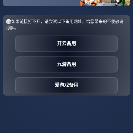
的能力，拜仁慕尼黑引入神经科学专家训练球员压力决策，
梅赛德斯F1车队使用模拟器反复演练各种意外场景——这些
都是在为“接管时刻”做准备。
喀麦隆的胜利与姆巴佩的虚拟夺冠,为我们提供了跨越体育门
类的启示：在高度专业化的竞技世界中，胜利的天平越来越
向那些能够“主动创造并把握关键时刻”的竞争者倾斜，这不仅
是体育的进化，更是竞争哲学的本质回归——无论赛道还是
绿茵场，真正的冠军总是那些在众人以为大局已定时，依然
相信自己能够改写剧本的掌控者。
当终场哨响或方格旗挥动,人们记住的从来不是平均数据，而
是改变历史的决定性瞬间，在这个意义上，喀麦隆的足球战
士与F1赛道上的姆巴佩，完成了一场隔空对话，共同诠释了