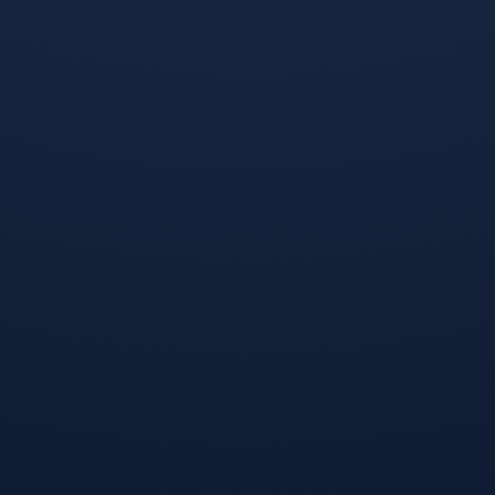
开云平台-中场魔术师，
开云体育-世界杯头名之
开云官网-沙漠风暴中的
佩德里掌控全局，克罗
争，波兰完胜尼日利
东瀛剑客，2026世界杯H
地亚控球风暴席卷喀麦
亚，梅西独舞闪耀赛场
组上演不屈与复兴的史
隆
诗
发表评论：