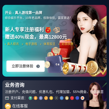
开云体育中国-姆巴佩赛道超车启示录，当足球与
F1的争冠剧本重合
2026-02-02 15:00:28
世界杯
开云美加墨
275
|
1
条评论
当喀麦隆雄狮在非洲杯赛场力克北非劲旅摩洛哥,当姆巴佩在
F1虚拟赛道上演年度争冠的绝地反击，两个看似平行的体育
世界突然产生了奇妙的共振，足球场上的战术执行与F1赛道
上的策略博弈，在争冠的终极压力下，竟呈现出惊人相似的
竞技哲学——胜利从不青睐单纯的强者，而永远属于那些在
关键时刻能够“接管比赛”的掌控者。
喀麦隆对阵摩洛哥一役,是弱旅逆袭的经典案例，赛前数据几
乎一边倒：摩洛哥世界排名高出喀麦隆三十余位，阵中拥有