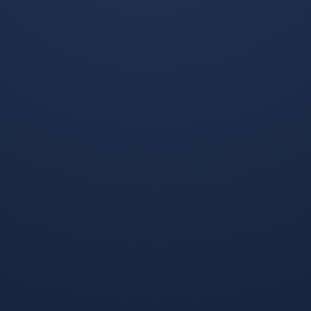
竞技体育最动人的真理：比赛在最后一刻才算真正开始。
275
次浏览
开云体育官方网站-卡瓦哈尔刷新纪录之夜，土耳其用希腊的鲜血书写史诗
开云体育2026-年度焦点之战，当国王摘下玫瑰，开拓者时代悄然落幕