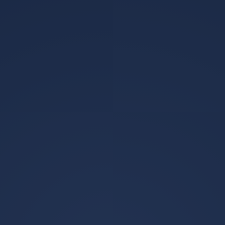
乔治刷新三分纪录的表现,也反映了NBA比赛风格的演变，近
年来，NBA球队越来越重视三分球和空间利用，这与国际篮
球的发展趋势不谋而合，中国篮球长期以来重视外线投篮和
团队配合的特点，恰好在当前篮球发展趋势中找到了新的价
值，这种技术风格的趋同为中美篮球更深层次的交流创造了
条件。
文化影响与商业价值
这两起事件的文化影响和商业价值同样不容忽视,北京队战胜
尼克斯的比赛在中国社交媒体上引发了热烈讨论，相关话题
阅读量在24小时内超过5亿次，这场比赛不仅提升了中国球迷
的民族自豪感，也增强了CBA联赛的品牌价值。