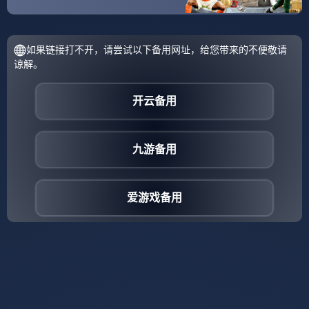
近年来这一动态正在发生变化,随着中国篮球职业化的深入和
青训体系的完善，CBA联赛水平显著提高，中国球员的技术
能力和战术理解不断增强，北京队此次战胜尼克斯，正是这
一进步的集中体现，NBA也越来越重视与中国篮球的交流合
作，不仅继续引进中国球员，还积极学习中国篮球在某些方
面的特色，如团队配合和基本功训练。
技术风格的碰撞与融合
北京队与尼克斯队的比赛展示了两种不同篮球哲学之间的碰
撞,尼克斯队代表了美式篮球强调个人能力、身体对抗和快速
转换的特点，而北京队则展现了中国篮球注重整体配合、战
术执行和外围投射的风格，有趣的是，这两种风格正在逐渐
融合。