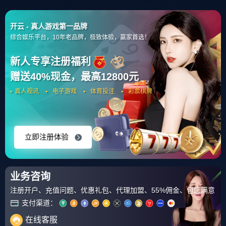
开云体育世界杯-乔治刷新纪录，北京队横扫尼克
斯，中美篮球交流的新篇章
2026-02-02 15:00:33
世界杯
开云美加墨
231
|
1
条评论
北京队客场横扫尼克斯
2023年11月15日晚,纽约麦迪逊广场花园球馆见证了一场载入
中美篮球交流史册的比赛，中国篮球协会（CBA）劲旅北京
首钢队以112比98的比分，客场战胜NBA传统豪门纽约尼克斯
队，成为首支在正式季前赛中击败NBA球队的中国俱乐部，
这场胜利不仅是中国篮球俱乐部在国际赛场上的重大突破，
更象征着中美篮球交流进入了一个全新的阶段。