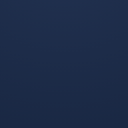
杯上帮助这支球队创造历史，我们做到了，这是一个不可思
议的夜晚，我将永远铭记。”而秘鲁队主帅则在发布会上哽咽
着说：“足球是残酷的，我们离胜利只差几秒钟，但这就是世
界杯，一个充满奇迹和悲剧的地方。”
这粒绝杀进球，不仅改写了F组的出线形势，更在世界杯历史
上写下了浓墨重彩的一笔，伊朗队凭借梅西的致命一击，创