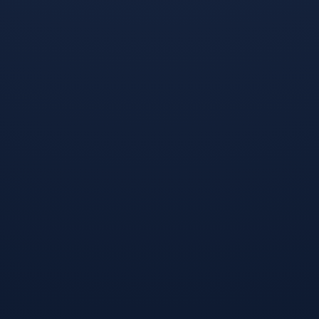
122
次浏览
开云体育-桑巴军团绝境重生，巴西3-2逆转泰国，托纳利补时致命一击震惊世界
开云APP-黑马狂飙，强强对话下的冷门之夜，卡塔尔力克奥地利，登贝莱闪耀全场
开云平台-中场魔术师，
开云体育-世界杯头名之
开云官网-沙漠风暴中的
佩德里掌控全局，克罗
争，波兰完胜尼日利
东瀛剑客，2026世界杯H
地亚控球风暴席卷喀麦
亚，梅西独舞闪耀赛场
组上演不屈与复兴的史
隆
诗