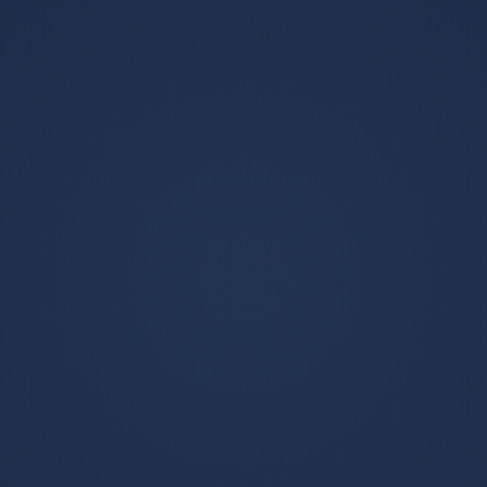
梅西在空中调整好身体姿态，迎着来球，用他那不可思议的
左脚轻轻一垫，皮球改变了方向，越过秘鲁门将的十指关，
缓缓滚入球门死角！3-2！绝杀！压哨绝杀！整个球场陷入疯
狂！梅西跪地滑行，伊朗球员们将他压在身下，而秘鲁球员
们则抱头痛哭，这粒进球，不仅让伊朗队以小组第一的身份
昂首出线,更让秘鲁队的世界杯之旅在最后一刻戛然而止。
赛后，梅西在接受采访时说：“我来到伊朗，就是为了在世界