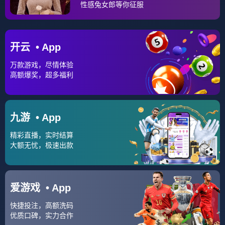
新掌握了出线主动权。
易边再战，比赛进入白热化阶段，秘鲁队深知平局意味着出
局，他们在下半场发起了更加猛烈的攻势，第67分钟，秘鲁
队前锋拉帕杜拉在禁区内被伊朗后卫放倒，裁判果断判罚点
球，拉帕杜拉亲自主罚，他冷静地将球推入球门左下角，2-
1！秘鲁队再次取得领先,F组的死亡气息愈发浓烈。
另一场比赛的消息传来：阿根廷队正以2-0领先对手，这意味
着，如果伊朗队输掉比赛，他们将因净胜球劣势被淘汰，伊
朗队别无选择，他们必须全力进攻，时间一分一秒地流逝，
伊朗队的每一次进攻都牵动着数亿球迷的心，第85分钟，伊
朗队险些扳平比分，阿兹蒙的射门被秘鲁门将神勇扑出，第
90分钟，补时牌举起——下半场补时5分钟，这5分钟,将决定
三支球队的命运。