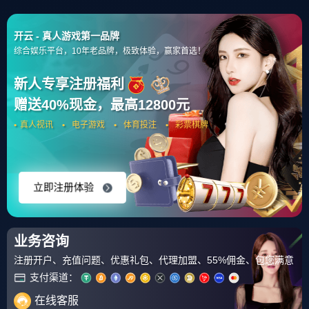
开云平台-绝杀之夜，梅西封神一击，伊朗笑傲F
组，秘鲁梦碎2026
2026-06-29 11:08:52
世界杯
开云美加墨
122
|
0
条评论
2026年世界杯小组赛F组的最后一轮比赛，注定将被载入史
册，当全世界球迷的目光都聚焦在这片绿茵场上时，没有人
能预料到，这个夜晚会以如此戏剧性的方式收场——伊朗队
在补时阶段完成绝杀，而那个终结比赛的，竟是阿根廷的传
奇球星梅西，这一脚，不仅让伊朗队以小组头名出线,更让秘
鲁队的世界杯梦想在最后时刻化为泡影。
比赛开始前，F组的形势错综复杂，伊朗队一胜一平积4分，
秘鲁队一胜一负积3分，阿根廷队两平积2分，三支球队都有