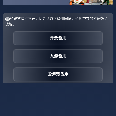
利的阴影中走出，否则，小组出线的主动权，很可能将从手
中悄然滑落。
B费：照亮葡萄牙前路的北极星
如果说芬兰的完胜是一出意外惊喜,那么B费的出色发挥，则