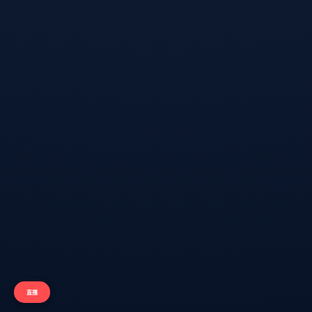
开云·体育(kaiyun)官方网站_KAIYUNAPP
©
2026
Powered by
Z-BlogPHP
Themes by
Yiwuku.com
联系我们
|
关于我们
|
留言建议
|
网站管理