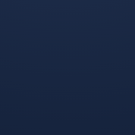
这一夜，巴雷拉成为了克罗地亚的英雄，他的一传一射和最
后的神奇绝杀，导演了一场足以载入世界杯史册的逆转大
戏，他用实际行动证明了，足球场上，永远不要低估一颗冠
军的心，C组的格局，就此被彻底改写，而对于克罗地亚来
说，这场比赛的意义远超三分，它让这支“白金一代”的老将
们,在绝境中重新找回了那份永不消逝的意志。