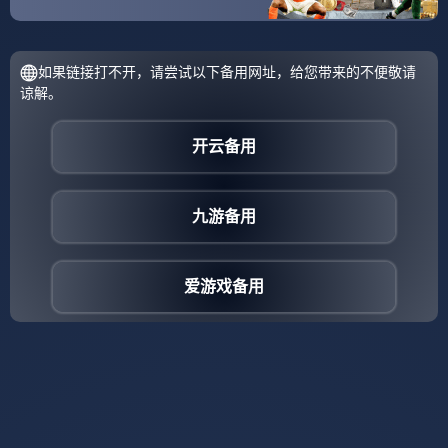
左边锋的巴雷拉位置更加靠近中路,同时赋予他前场自由人的
角色。
巴雷拉，这个名字在赛前或许并不被太多人熟知，他不是莫
德里奇那样的金球级别巨星，也无法像姆巴佩一样以一己之
力撕开防线，但他是那种用生命在奔跑的球员，是那种永远
在寻找机会、永不放弃的斗士。
第53分钟，巴雷拉开始展现他的价值，他在左路接到莫德里
奇的转移球，没有像往常一样内切，而是巧妙地一扣，晃过
伊朗后卫，然后送出一记精准的弧线传中，后点包抄的克拉
马里奇鱼跃冲顶，皮球应声入网！2:1,克罗地亚扳回一城。
这个进球像是一剂强心针，唤醒了一支沉睡的雄狮，克罗地
亚的球员们仿佛找回了2018年那股坚韧不拔的血性,而伊朗队
则第一次露出了一丝慌乱。