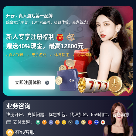
开云体育入口-奇迹之夜，巴雷拉导演逆转大戏，
克罗地亚绝境翻盘伊朗
2026-06-10 18:15:18
球队巡礼
开云美加墨
179
|
0
条评论
多哈的夜空被卢赛尔体育场的灯光染成一片炽热的白昼，
2026年世界杯C组的焦点战役——伊朗对阵克罗地亚，在万众
瞩目中拉开帷幕，没有人会预料到，这场看似普通的组赛,将
成为本届世界杯最荡气回肠的史诗之一。
赛前，舆论几乎一边倒地看好克罗地亚，这支曾两度杀入四
强的欧洲劲旅，拥有莫德里奇、科瓦契奇等一众世界级中
场，底蕴深厚，而伊朗队虽然作风顽强，但在纸面实力上明
显处于下风,足球的魅力恰恰在于它的不可预测性。