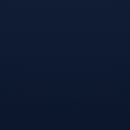
开云官网2026-逆转之
开云官网-卢卡库统治级
开云官网-英雄的黄昏，
夜，乌兹别克斯坦绝地
表现助克罗地亚力克瑞
2026世界杯B组，德布劳
反击，阿诺德致命一击
士，替补奇兵成转折关
内用最后的神迹照亮捷
震撼A组
键
克前进之路
发表评论：