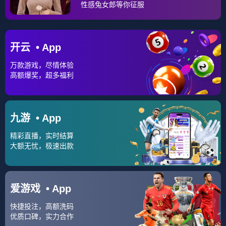
路包抄的谢赫里边路插上，大力抽射远角得手！1-0，沙特队
取得梦幻开局，这一进球彻底点燃了现场六万多名球迷的热
情,也打乱了厄瓜多尔主帅阿尔法罗的战术部署。
厄瓜多尔显然低估了沙特队的反击速度和战术执行力，他们
试图通过控球稳住局面，但沙特队在中前场布置了层层绞
杀，三名中场球员疯狂逼抢，迫使厄瓜多尔后卫线频频出现
传接球失误，第22分钟，沙特队再次打出经典反击，法拉杰
斜传禁区，谢赫里胸部停球后转身抽射，皮球擦着立柱偏
出，惊出厄瓜多尔门将一身冷汗，上半场结束时，沙特队控
球率虽只有38%，却完成了7次射门，其中5次射正，而厄瓜多
尔仅有2次远射,毫无威胁。
下半场：厄瓜多尔反扑与沙特防线的韧性
易边再战，厄瓜多尔如梦方醒，他们加强了中场的拼抢，并