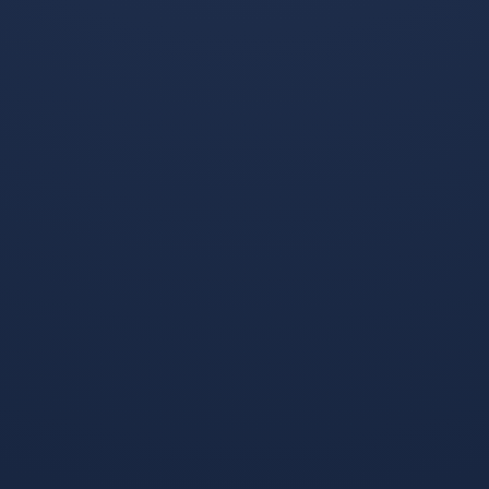
皮上，这场比赛再次证明，在2026年世界杯扩军至48队的背
景下，传统强队与新兴力量之间的差距正在急剧缩小，沙特
队的胜利绝非运气，他们在过去四年里悄然完成了青训体系
的重构，从西班牙、葡萄牙引进教练团队，并选派大量球员
赴欧洲联赛锻炼，努涅斯这位曾经在利物浦饱受质疑的前
锋，在世界杯舞台上用最冷酷的方式证明了自己的价值——
他不再是那个在安菲尔德屡失良机的“快乐男孩”,而是真正能
在关键时刻一剑封喉的杀手。
对于厄瓜多尔而言，这场失利无疑是一记沉重打击，他们拥
有瓦伦西亚、凯塞多、埃斯图皮南等五大联赛主力，却在战
术执行和意志品质上被沙特全面压制，这提醒所有南美球
队：在世界杯的舞台上，没有自动晋级的“死亡之组”,只有一
场场真刀真枪的肉搏战。