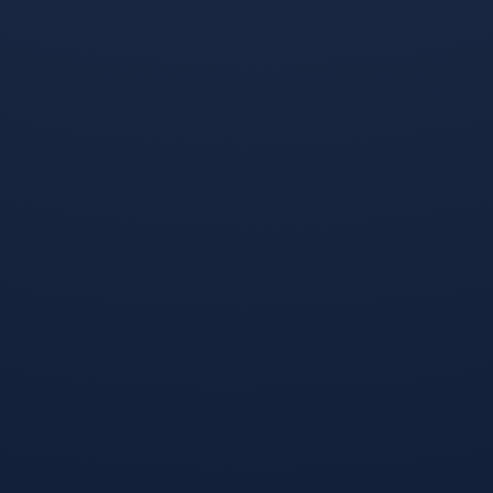
当沙漠风暴席卷南美雄鹰，当努涅斯的致命一击撕裂天际，
我们看到的不仅仅是一场小组赛的胜负，这是亚洲足球向世
界发出的最强音：2026年，没有人再敢轻视任何一支球队，
沙特队的这场胜利，或许将成为世界杯历史上又一段属于“黑
马”的传奇序章，而那个在补时阶段完成绝杀的利物浦前锋，
也终于在国家队的舞台上,完成了自我救赎。