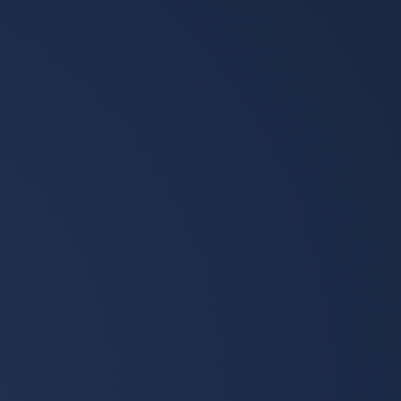
开云体育入口-红黑风暴席卷绿茵，维尼修斯主宰
B组焦点战，瑞士战术压制捷克显王者之气
开云体育平台APP-2026世界杯G组焦点战，乌拉
圭大胜德国，阿诺德统治赛场
尔
开云官网-卢卡库统治级表现助克罗地亚力克瑞
士，替补奇兵成转折关键
开云平台-中场魔术师，佩德里掌控全局，克罗地
亚控球风暴席卷喀麦隆
开云体育-世界杯头名之争，波兰完胜尼日利亚，
教
梅西独舞闪耀赛场
开云官网-沙漠风暴中的东瀛剑客，2026世界杯H
组上演不屈与复兴的史诗
开云官网-英雄的黄昏，2026世界杯B组，德布劳
内用最后的神迹照亮捷克前进之路