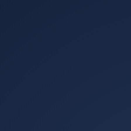
时间一分一秒地流逝，越来越多的人开始相信
积4分，即使打平，他们依然有极大可能出线
局，美国队在最后阶段开始冒险压上,他们需
第87分钟，美国队获得前场任意球，普利西
立，人群中，一个瘦小的身影高高跃起——是
在最正确的位置，球在他的额头上轻轻一蹭，
却仍无法阻止皮球钻入网窝！
1比0！