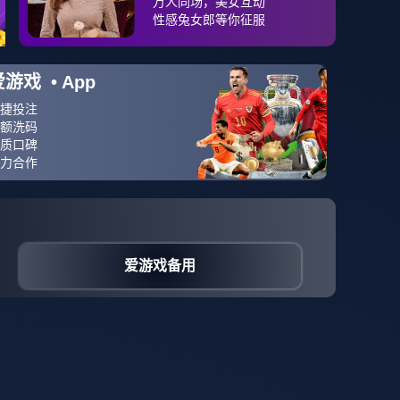
世界杯
MORE>
开云平台-中场魔术师，佩德里掌控全
07-04
局，克罗地亚控球风暴席卷喀麦隆
开云体育-世界杯头名之争，波兰完胜
07-04
尼日利亚，梅西独舞闪耀赛场
开云官网-沙漠风暴中的东瀛剑客，
07-03
2026世界杯H组上演不屈与复兴的史
诗
开云体育世界杯-北欧海盗逆转蓝衣军
07-03
团，阿诺德导演2026世界杯D组惊天
翻盘
开云体育入口-蓝衣军团再登巅峰，意
07-02
大利完胜喀麦隆，凯恩致命一击锁定
胜局