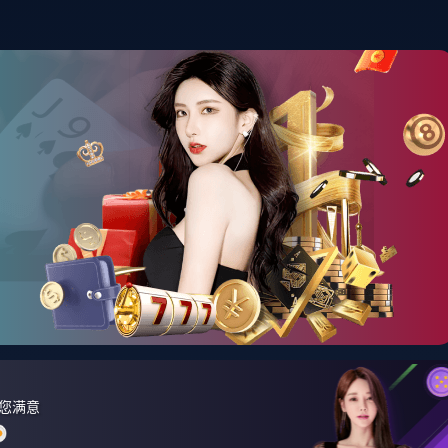
世界杯
巡礼
球星对决
历届冠军
一击，加维的最后一刻，美国绝杀
组爆出惊天冷门
81
|
0
条评
燃，2026世界杯E组第三轮，一场关乎出线命运的关键战役，在美
的结局会成为本届世界杯迄今为止最大的冷门，当终场哨声即将