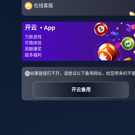
响起，所有人都以为巴西将带着平局全身而退
完成致命一击，帮助美国队1比0绝杀巴西,将
埃斯塔迪奥·阿兹特克球场，六万八千名球迷
桑巴舞的节奏从一开始就统治了看台，而美国队
这片黄色的海洋中开辟出一块红白蓝的阵地。
比赛从一开始就呈现出一边倒的态势，巴西队
轻，但脚下依旧灵动如蛇，他的每一次拿球都
风驰骋，一次次撕开美国队的防线，上半场第
塞，维尼修斯突入禁区后横传，罗德里戈面对
美国队的门将特纳则如获新生般的从地上爬起
这或许是命运的转折点。
此后，巴西队攻势不减，但美国队的防守在逐
放弃了中线控球，收缩防线，用人数优势封堵