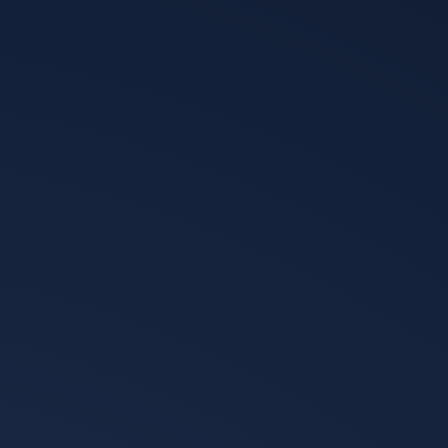
热门推荐
网友点评
开云体育中国-阿什拉夫
2023年9月的一场国际足球
爆发，日本完胜阿尔及
友谊赛，比分牌定格在4:0，
摩洛哥球星阿...
利亚，亚洲足球的觉醒
开云体育2026-年度焦点
与非洲雄狮的黄昏
篮球世界从不缺少对决，但
之战，当国王摘下玫
有些比赛注定超越胜负，成
为时代的界碑，当萨克...
瑰，开拓者时代悄然落
开云体育官网-西决生死
幕
当终场哨声响起，比分定格
战焦点战，热火打穿雷
在112-98，迈阿密热火队球