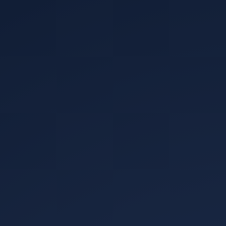
的优势，却始终无法转化为有效的射门，上半场
下半场易边再战，巴西队明显加强了攻势，第
第63分钟，内马尔主罚的任意球擦着立柱飞出
门，又被特纳稳稳抱住，美国队的门将成了全