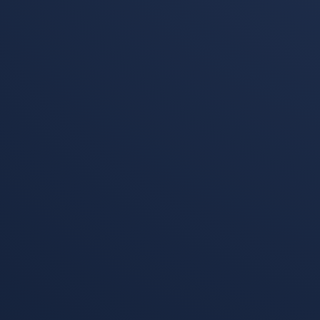
而对于巴西队而言，这场失利无疑是一次沉重
尴尬处境，更致命的是，同组的另一场比赛中
牙的比赛中至少拿到一分，才能确保出线，五
在赛后的新闻发布会上，巴西主帅低头沉默了
足球就是这样，你永远无法预测下一秒会发生
敬意。
是的，足球的魅力，恰恰就在于它的不可预测
粒绝杀进球，改写了整个故事，2026世界杯
球永不言弃的精神,和一个叫加维的年轻人的致
（全文约1560字）