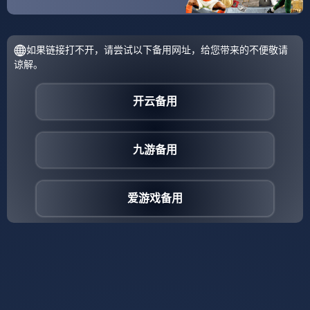
需要身体对抗，仅凭一颗冷静的头脑和一双洞察一切的眼睛,
就撕开了澳大利亚人引以为傲的防线。
下半场，当澳大利亚队试图加强中场逼抢以夺回主动权时，
加维再次展现出超乎年龄的成熟，他主动回撤到后腰位置，
与后卫线形成短传配合，引诱澳大利亚球员上抢后，再利用
空当将球快速转移到弱侧，第67分钟，正是他一次看似简单