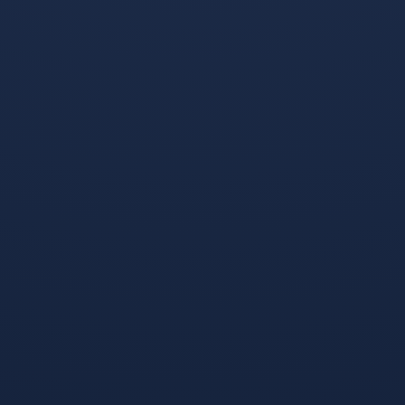
玫瑰碗之夜，波兰足球的荣耀
当主裁判吹响终场哨音的刹那，玫瑰碗球场的波兰球迷区爆
发出震耳欲聋的欢呼声，莱万多夫斯基跪倒在草皮上，双手
掩面；加维被队友高高抛向空中；替补席上，球员们热泪盈
眶,紧紧拥抱。
3比0，这不是一场意外，而是实力与战术的胜利，波兰队以
其完美的表现，证明了他们配得上这张通往决赛的门票，从
首场比赛的谨慎试探，到淘汰赛的渐入佳境，再到本场比赛
的完全统治,这支波兰队正在以令人惊叹的速度成长。
而这一切的核心，正是年仅23岁的加维，他不仅是这支球队
的中场枢纽，更是波兰足球未来的象征，在玫瑰碗璀璨的灯
光下，加维高高举起全场最佳球员奖杯，他的眼中闪烁着坚