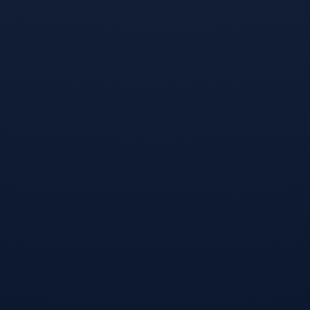
开云官网2026-致命一击，加维的最后一刻，美国绝杀巴西，2026世界杯E组爆出惊天冷门
开云APP-黑马奔腾，逆转如虹—保加利亚大胜比利时，京多安闪耀2026世界杯强强对话
开云官网2026-逆转之
开云官网-卢卡库统治级
开云官网-英雄的黄昏，
夜，乌兹别克斯坦绝地
表现助克罗地亚力克瑞
2026世界杯B组，德布劳
反击，阿诺德致命一击
士，替补奇兵成转折关
内用最后的神迹照亮捷
震撼A组
键
克前进之路
发表评论：