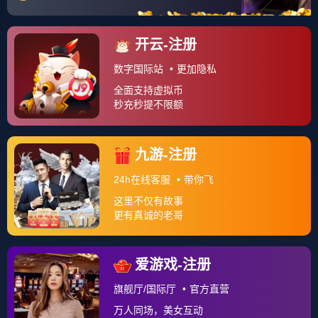
赛前，外界普遍认为这将是一场势均力敌的较量，澳大利亚
队在本届世界杯上异军突起，凭借铁血防守与快速反击一路
杀入四强，被誉为“最大黑马”，而波兰队则在淘汰赛中展现出
逐渐升温的状态，尤其是在1/4决赛中爆冷击败法国,展现了冠
军相。
没有人预料到，90分钟之后，波兰队会以一种近乎碾压的方
式，将澳大利亚队的梦想击得粉碎——3比0，一场彻底的完
胜,一场战术与意志的完美演绎。
加维：中场大脑的统治演出
如果要为本场比赛找一个最耀眼的英雄，那非波兰队中场核
心加维莫属，这位年轻的天才中场，用一场教科书式的表
现，诠释了什么叫“统帅全局”。