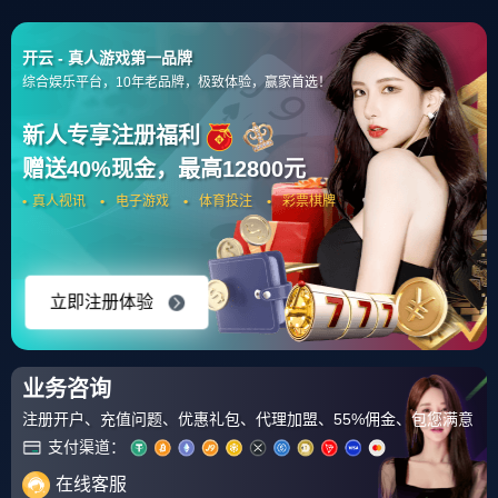
世界杯2026-南美双雄激战2026世界杯，哥伦比亚
绝地逆转乌拉圭，德布劳内惊艳全场
2026-06-21 15:24:03
世界杯
开云美加墨
112
|
0
条评论
2026年世界杯的硝烟已然弥漫全球，G组的一场焦点战役在球
迷的翘首期盼中拉开帷幕——哥伦比亚对阵乌拉圭，这不仅
是南美足球的两大劲旅之间的殊死对决，更是一场足以定义G
组格局的关键之战，哥伦比亚在先失一球的不利局面下，凭
借顽强的意志和精准的战术调整，以3比1逆转乌拉圭，而比
利时“黄金一代”的核心、现效力于哥伦比亚国家队的德布劳
内，以毫无争议的抢眼表现,成为全场最耀眼的明星。
比赛开始前，外界普遍认为乌拉圭占据心理优势，作为南美