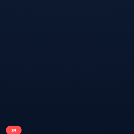
开云·体育(kaiyun)官方网站_KAIYUNAPP
©
2026
Powered by
Z-BlogPHP
Themes by
Yiwuku.com
联系我们
|
关于我们
|
留言建议
|
网站管理