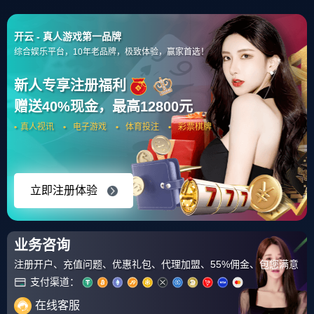
开云体育2026-黑马奔腾，喀麦隆横扫克罗地亚，
阿方索·戴维斯闪耀2026世界杯B组焦点战
2026-06-21 11:18:57
球队巡礼
开云美加墨
123
|
0
条评论
2026年世界杯B组的第二轮小组赛,在墨西哥城阿兹特克体育
场掀起了一场足以载入史册的风暴，当终场哨声响起，记分
牌上赫然显示着“喀麦隆 4-1 克罗地亚”的冰冷数字时，全世界
球迷的认知被彻底颠覆，这支曾被视作“小组陪跑者”的非洲雄
狮，以一场酣畅淋漓的横扫，向世界宣告了他们的野心与实
力，而主导这场屠杀的灵魂人物，正是左路飞翼阿方索·戴维
斯——他的名字，在这场焦点战之后，注定要被写入世界杯
的传奇篇章。