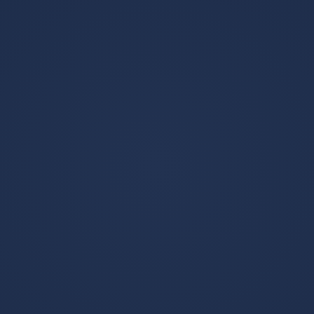
如果能再进一球，比赛仍有可能起死回生，随后的十分钟
里，格子军团发起了潮水般的进攻，莫德里奇甚至亲自带球
突入禁区，完成了一脚极具威胁的射门。
就在这最危急的时刻,喀麦隆的门将成为整条防线上最坚固的
堡垒，这名身材高大、反应极快的门将，用一系列令人瞠目
结舌的扑救，扼杀了克罗地亚人最后一丝幻想，第82分钟，
克罗地亚前锋在禁区外重炮轰门，皮球如炮弹般直飞球门右
上角，但门将以不可思议的爆发力腾空而起，单手将球托出
横梁，两分钟后，克罗地亚的连续进攻制造出禁区内混战，
一名球员在小禁区线上的捅射，被门将下意识地用腿挡出，
全场球迷起立鼓掌，这一刻，他成了守护胜利的“叹息之墙”。
进入伤停补时阶段,当所有人都以为比赛将以3-1结束时，喀麦
隆再次发动致命一击，仍然是那个熟悉的左路，仍然是阿方
索·戴维斯，他接到门将的长传球后，利用速度摆脱了最后一