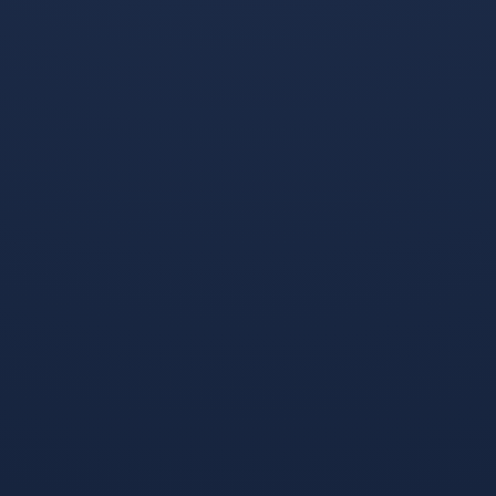
喀麦隆，这支曾经在1990年创造奇迹的非洲劲旅，在2026年
夏天重新燃起了激情，他们用一场4-1的横扫告诉世界：非洲
足球不只是“黑马”的代名词，他们同样可以主宰比赛，同样可
以成为焦点之战的主角。
阿兹特克体育场的灯光依然璀璨,大屏幕上留下的4-1比分，将