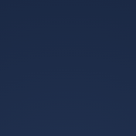
他的体能似乎取之不尽，上下翻飞的奔跑让对手疲惫不堪。
比赛的第二个高潮出现在第63分钟,这一次，戴维斯从边路内
切后，没有选择自己射门，而是用一记精准的过顶长传找到
后点的队友，后者头球摆渡，中路的跟进球员一记凌空抽射
将比分扩大为2-0，这次助攻完美展现了戴维斯的大局观和传
球视野——他不仅仅是靠速度吃饭的“边路快马”，更是一名能
够决定比赛走向的战术核心，仅仅五分钟后，喀麦隆队获得
前场任意球，戴维斯亲自主罚，他罚出的皮球带着强烈的旋
转，在越过人墙后急速下坠，虽然被克罗地亚门将奋力扑
出，但跟进的喀麦隆球员补射得手，比分变成了3-0，短短二
十分钟内，喀麦隆彻底摧毁了克罗地亚的心理防线。
足球的魅力在于它的不可预知性,就在喀麦隆3-0领先、看似胜
券在握之时，克罗地亚在第78分钟利用一次角球机会扳回一
城，球进的一刹那，克罗地亚球员燃起了最后一丝希望——