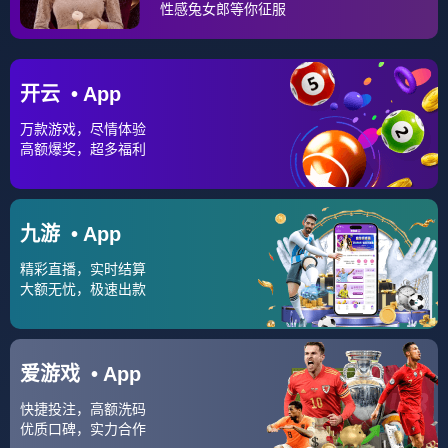
这一刻,是乌拉圭全场压制丹麦的终结，也是经验与意志的胜
利。
从比赛一开始,乌拉圭人就展现出了令人窒息的压迫感，他们
的锋线组合——努涅斯与阿劳霍，像两头猛兽，一次次撕扯
丹麦队的防线，中场的巴尔韦德与乌加特，则在攻防两端无
死角覆盖，断球、分球、插上，丹麦队的中场几乎被彻底压
制，上半场，乌拉圭的控球率高达63%，射门次数更是以12比
3占据绝对优势，尤其是第32分钟，努涅斯接到巴尔韦德的直
塞，形成单刀机会，但他的射门被丹麦门将舒梅切尔奋勇扑
出，第51分钟，阿劳霍的头球攻门又击中横梁。