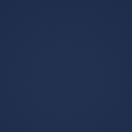
胜利需要耐心，丹麦队看到了希望，第70分钟后，乌拉圭的
跑动明显放缓，进攻套路变得单一，心态也开始浮躁，阿劳
霍在第72分钟的一次犯规，吃到了黄牌，乌拉圭的急躁情
绪，在此时已经蔓延全队。
就在这时,莫德里奇站了出来，这位曾经的金球奖得主，今年
已经37岁，但他依然是丹麦队的灵魂，他没有被乌拉圭的压
迫击垮，而是用一次次精准的跑位、冷静的传球，等待那个
属于他的时刻。
第89分钟,丹麦队获得前场任意球，埃里克森将球吊入禁区，
乌拉圭后卫头球解围，球落到了禁区外的莫德里奇脚下，停
球、观察、起脚——这一系列动作在不到两秒内完成，莫德
里奇没有选择大力抽射，而是用脚内侧精准地推出一道弧
线，球直挂死角，这是技术与经验的结晶，更是意志与毅力
的胜利。