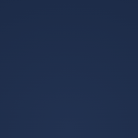
对手整条防线，前锋格雷罗心领神会，反越位成功，单刀赴
会！面对出击的贝兰万德，这位老将冷静地推射远角，皮球
滚入网窝。
1比0！整个球场瞬间被点燃，秘鲁球迷疯狂了，他们等了整
整86分钟，等来了一次教科书般的防守反击破门，这粒进球
让伊朗队陷入了两难境地：他们必须扳平比分，甚至需要反
超才能确保出线主动权，于是在随后的30分钟里，伊朗队发
动了更加猛烈的攻势，几乎将秘鲁队完全压制在半场。