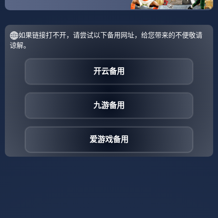
进攻如同拳头打在棉花上——有力，却找不到着力点，每一
次渗透都被秘鲁队人多势众的防守体系化解，每一次传中都
被高大后卫率先顶出。
上半场尾声阶段,秘鲁队策划了第一次致命反击，加维在后场
断球后，没有选择安全传球，而是用一脚跨越半场的精准长
传，准确找到了左路高速前插的卡里略，这位经验丰富的边
锋用胸部卸下皮球，顺势内切，在伊朗后卫封堵之前，用一
脚低射考验了伊朗门将贝兰万德，虽然这次射门最终被扑
出，但这次进攻如同一声警钟，清楚地告诉伊朗人：秘鲁不
是一只任人宰割的羔羊。
真正的转折点发生在下半场第58分钟,伊朗队大举压上，后卫
线已经压到了中圈附近，在一次边路进攻被拦截后，秘鲁队
迅速发动反击，加维在中圈附近接到队友传球，他连停带
过，轻巧地抹过上前逼抢的伊朗中场，随后一脚直塞撕开了