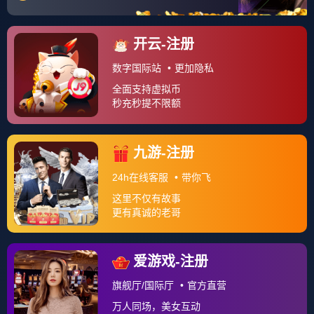
复兴的重任，而伊朗队，亚洲足球的铁血之师，以其强悍的
身体对抗和顽强的意志力著称，前两轮一胜一平的战绩让他
们手握出线主动权。
比赛在拉斯维加斯的阿拉格齐体育场打响,烈日炙烤着草皮，
空气中弥漫着紧张与焦灼，伊朗队开场便展现出强烈的进攻
欲望，阿兹蒙与塔雷米组成的锋线组合不断冲击着秘鲁队的
防线，他们利用边路速度优势，频繁起球传中，试图利用身
体优势制造混乱，秘鲁队早已布置好铁桶阵，两名中后卫桑
布拉诺与阿布拉姆化身血肉长城，每一次争顶、每一次铲
断，都带着南美人特有的血性与激情。