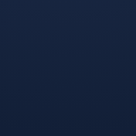
则，秘鲁队的胜利，是防守反击的胜利，是加维带队智慧的
胜利，更是足球这项运动永恒魅力的一次完美展现。
120
次浏览