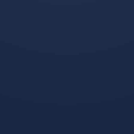
回顾整场比赛,伊朗队的逆转翻盘绝非偶然，从开场的被动挨
打，到中场的艰难僵持，再到最后的疯狂反扑，伊朗球员展
现出的是过去十年亚洲足球发展的缩影——技术不断精进，
战术日益丰富，而最重要的是，那份永不言弃的信念正在代
代相传。
孙兴慜在这场比赛中的表现堪称国际巨星的水准,作为亚洲足
球的骄傲，他不仅在技术上征服了对手，更在精神上感染了
队友，赛后，伊朗球迷将他高高抛起，高喊着“Sonny”的名