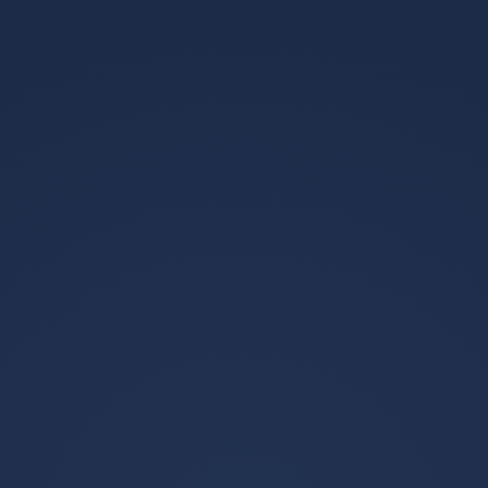
网窝，3-2！
绝杀！绝境逆转！阿扎迪体育场陷入了疯狂的庆祝之中，孙
兴慜被队友们紧紧抱住，他的脸上写满了疲惫与喜悦，作为
亚洲足球的旗帜性人物，他在最需要的时刻站了出来，用一
传一射一助攻的完美表现，带领球队完成了一场不可思议的
逆转。