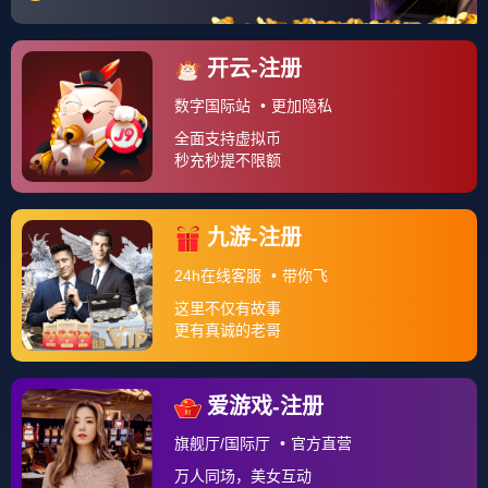
的一次震撼宣言。
赛前,F组的形势异常复杂，伊朗队前两战一胜一平积4分，冰
岛队则是一胜一负积3分，这场比赛堪称小组出线的“六分之
争”，伊朗队历史上从未在世界杯上小组出线，而冰岛队曾在
2018年震憾世界，此番再度杀入世界杯，同样渴望创造历
史，当两队球员踏上草坪的那一刻，空气仿佛都凝固了——
每一脚传切，每一次拼抢，都关乎着闯入十六强的命运。
比赛开局,冰岛队便展现出典型的北欧足球风格——强悍的身
体对抗与精准的长传反击，第19分钟，冰岛利用一次角球机
会，由身高超过1米95的中后卫西于尔兹松头槌破门，给伊朗
队敲响了警钟，随后的比赛，伊朗队虽然控球率占优，却始
终无法攻破冰岛队精心布置的禁区铁桶阵，冰岛人将他们的
“城墙防守”发挥到了极致，把伊朗队的每一次进攻都化解于无
形。