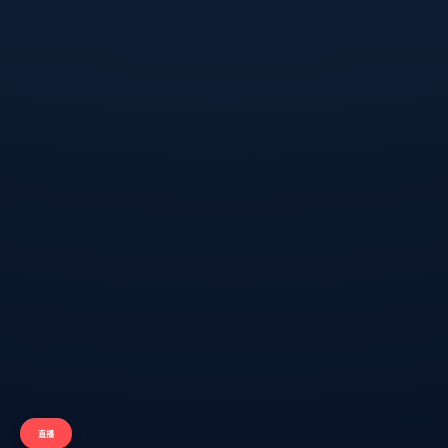
开云·体育(kaiyun)官方网站_KAIYUNAPP
©
2026
Powered by
Z-BlogPHP
Themes by
Yiwuku.com
联系我们
|
关于我们
|
留言建议
|
网站管理