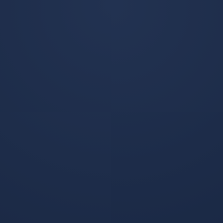
是一场篮球哲学的交响，它告诉我们，篮球的未来既属于那
些能够重新定义比赛可能性的非凡个体，也属于那些能够将
个体天赋融入集体智慧的卓越团队，在这个变革的时代，我
们既需要仰望文班亚马这样划时代的天才,也需要欣赏勇士那
样精妙的团队艺术。
篮球的魅力正在于此——它既有个人英雄主义的璀璨瞬间，
也有团队协作的和谐之美，文班亚马的统治力让我们看到篮
球运动的纵向发展，勇士的团队篮球则展示了这项运动的横
向广度，当高度与广度结合，个人与团队统一，篮球这项运
动才能不断突破自身的边界,向着更高的境界进化。
在这个夜晚，我们见证了两种不同形式的篮球卓越：一种是