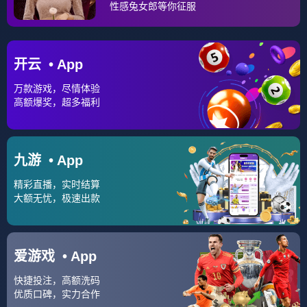
开场仅第12分钟，伊朗队便打破僵局，左边锋阿兹蒙在左路
强行突破，晃过克罗地亚后卫维达后内切，一脚低射远角得
手，阿兹特克体育场瞬间沸腾，三万多名伊朗球迷的欢呼声
几乎掀翻了球场的顶棚，这粒进球仿佛打开了一个潘多拉魔
盒——伊朗队此后越战越勇，中场核心埃扎托拉希完全控制
了节奏，他的传球如手术刀般精准,一次次撕裂克罗地亚的防
线。
第31分钟，伊朗队扩大比分，一次精彩的角球配合中，中后
卫侯赛尼在无人防守的情况下头球破门，2比0，克罗地亚主
帅达利奇在场边暴跳如雷，他无法相信自己的球队在短短半
小时内便被打得毫无还手之力，由于球队核心莫德里奇已经
39岁高龄，克罗地亚的整体跑动能力和防守强度较四年前大
幅下滑，他们赖以成名的中场控制力，如今只剩下了控球率