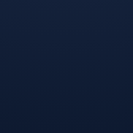
91
次浏览
开云体育官网-2026世界杯生死战，澳大利亚绝杀伊拉克，三笘薰主导亚洲足球新格局
开云官网-风云突变的E组，美国横扫巴西，范戴克铁血带队上演逆转好戏
开云平台-中场魔术师，
开云体育-世界杯头名之
开云官网-沙漠风暴中的
佩德里掌控全局，克罗
争，波兰完胜尼日利
东瀛剑客，2026世界杯H
地亚控球风暴席卷喀麦
亚，梅西独舞闪耀赛场
组上演不屈与复兴的史
隆
诗
发表评论：