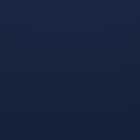
铸的战场，当波斯铁骑踏碎格子军团的荣光，当B费在关键时
刻一剑封喉，我们看到的不仅仅是一场比赛的结果，更是一
个时代的落幕与另一个时代的开启，2026年世界杯C组的故
事，注定将被写入足球史册,成为后世球迷津津乐道的篇章。