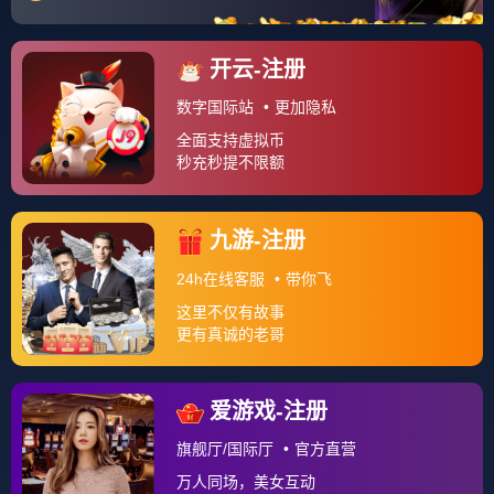
克罗地亚则身披标志性的红白格子衫，赛前，几乎所有人都
认为这是一场没有悬念的比赛——克罗地亚贵为上届世界杯
季军，拥有莫德里奇、科瓦契奇等世界级中场，而伊朗队虽
然亚洲排名第一,但在世界杯舞台上始终难以突破小组赛魔
咒。
足球的魅力就在于它的不可预测性。