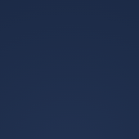
数据显示,泰国队全场控球率仅38%，但射门效率惊人：7次射
门5次射正，攻入3球，而美国队15次射门仅4次射正，这绝非
偶然——泰国队引入的欧洲体能训练体系，让球员在80分钟
后仍保持高强度跑动能力，而美国队在最后10分钟明显体能
下降，防守阵型出现松散。
E组格局剧变
同组另一场比赛,英格兰2-1击败伊朗，但全场表现平平，目前
E组形势：泰国3分暂居榜首，英格兰3分紧随其后，伊朗和美
国各0分垫底，这场胜利让泰国队在出线竞争中占据先机——
第二轮只要战平伊朗，基本确保出线主动权。
更深远的意义在于：这是东南亚足球首次在世界杯正赛击败
美洲劲旅，前亚洲足球先生、泰国名宿基亚提萨克在解说席
上热泪盈眶：“20年前我们在亚洲杯赢过中国，今天我们在世