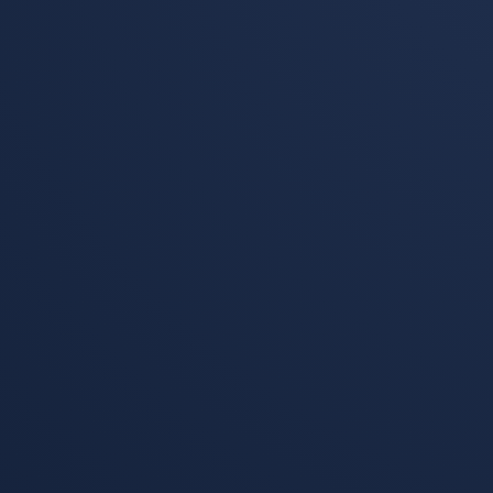
这场比赛不仅仅是一场胜利，更是芬兰足球历
世界杯上大比分击败世界级强队，芬兰足球用
这支球队拥有了真正的世界级球星和杀手锏。
比利时则需要深刻反思，他们拥有豪华的阵容
后，比利时媒体哀叹：“我们不是输给了芬兰，
2026年的这个夜晚，芬兰人用一场酣畅淋漓
球，将永远铭刻在世界杯的历史长河中，成为
界。