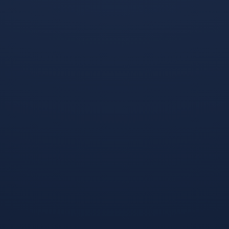
开云体育下载-2026世界杯H组焦点战，英格兰大胜伊拉克，苏亚雷斯惊艳全场，默契配合铸就经典
世界杯2026-冰与火的较量，2026世界杯F组冷门之夜，冰岛绝杀伊朗，阿方索·戴维斯一剑封喉