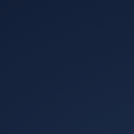
比利时显然被打懵了，他们试图发动反扑，但
会，由高中锋普基头球摆渡，后插上的中场球
德布劳内在场上罕见地失控怒吼,而教练席上
真正的高潮出现在比赛的第89分钟，此时比
击，皮球经过三次简洁的传递，来到了替补登
整，面对三名比利时后卫的围堵，他没有选择
中雷神托尔的锤击，直挂球门死角！3比0！