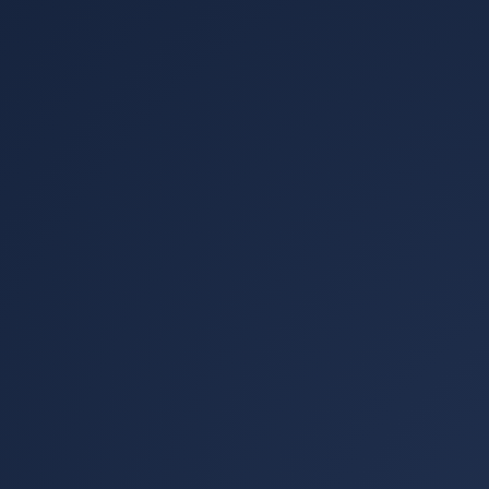
这位球员的名字,叫做加维。
是的，你没有看错，那个在巴塞罗那和西班牙
比利时的致命一击，赛后，加维在接受采访时才
了国际足联的国籍转换，选择代表芬兰出战世界
北极光般的光芒。