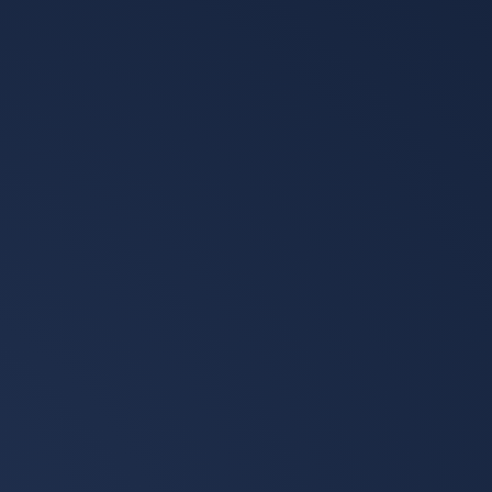
员相拥庆祝，而...
霆，团队篮球的终极胜
开云体育app-贝蒂斯对
利
当皇家贝蒂斯那抹标志性的
阵洪都拉斯，斯通斯用
翠绿，遇上洪都拉斯国家队
深邃的蓝白条纹，一场...
防守艺术，在绿茵场写
开云体育官方网站-卡瓦
下沉默诗篇
当终场哨声划破汉堡港的夜
哈尔刷新纪录之夜，土
空,比分牌上冰冷的“2-1”凝固
了一段跨越九...
耳其用希腊的鲜血书写
史诗
最近发表
开云体育APP下载-绿茵奇迹，2026世界杯越南2-
1逆转丹麦，塔雷米天神下凡导演惊天翻盘
开云官网2026-逆转之夜，乌兹别克斯坦绝地反
击，阿诺德致命一击震撼A组
世界杯2026-南美铁血遇欧洲底蕴，孙兴慜的第
三极之战—厄瓜多尔vs克罗地亚的世界杯C组启
示录