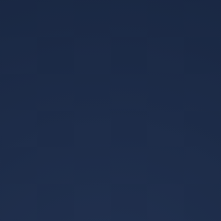
国家队叱咤风云的中场天才，此刻身穿芬兰队的战袍，完成了对
揭开了这个秘密：他的母亲是芬兰人，早在2024年，他就完成
杯。“这是我的血统，我的骄傲。”加维说这句话时,眼中闪烁着