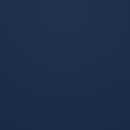
劲旅，丹麦足球一直以硬朗的球风闻名，但近年来，他们在
青训体系的培养下，逐渐形成了更现代化、更技术流的战术
哲学，而久保建英的加盟，完美地契合了这种风格，久保建
英虽然是日本人，但他从小在巴塞罗那拉玛西亚青训营接受
训练，后来又效力于西甲皇家社会队，他的球场智慧和技术
风格与欧洲顶级球队无缝对接，他的加入，使得丹麦的进攻
创造力提升了不止一个档次。
反观乌拉圭,这场比赛暴露出球队在战术应变上的短板，面对
丹麦队的整体压迫和久保建英的灵动跑位，乌拉圭的防线显
得支离破碎，中场组织也缺乏有效的串联，他们在世界杯的
征途上，可能需要重新审视自己的战术体系。
这场G组的强强对话,无疑为2026年世界杯小组赛增添了浓墨
重彩的一笔，丹麦队以摧枯拉朽之势展现了北欧足球的崛
起，而久保建英的全场闪耀，更让人看到了世界杯的魅力