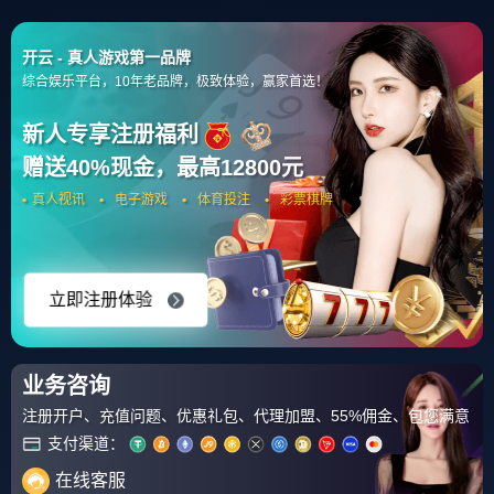
开云体育中国-北欧风暴席卷南美，丹麦碾压乌拉
圭，久保建英闪耀全场引领G组争霸战
2026-06-10 5:59:49
球队巡礼
开云美加墨
189
|
0
条评论
2026年世界杯G组,一场被媒体称为“北欧战神与南美铁骑”的强
强对话，在卡塔尔卢塞尔体育场震撼上演，丹麦国家队以3-0
的压倒性比分击败乌拉圭，让全世界球迷见识到了北欧足球
的冷酷与高效，而这场比赛中最闪耀的明星，却是一位来自
亚洲的年轻天才——日本核心久保建英，他用惊艳的表现主
导了整个比赛节奏，成为全场最璀璨的焦点。
比赛伊始,乌拉圭人试图用南美足球特有的身体对抗和凶狠拼
抢来压制对手，等待他们的是一支纪律严明、战术体系成熟