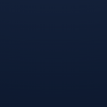
补奇兵成转折关键
布劳内用最后的神迹照亮捷克前进之路