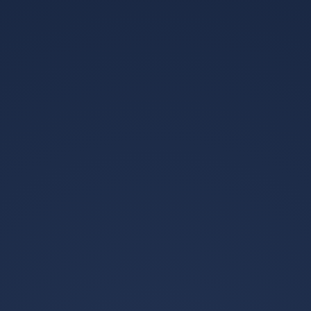
克斯坦领先，这个进球的关键不在终结点，而在阿诺德的传球——
度的精准,宛如手术刀般锋锐。