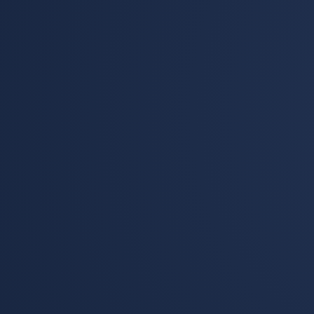
意大利人被这记“闷棍”打懵了，他们试图反
段，阿诺德再次展现出惊人的意识：他机敏地
绕过所有后卫，直挂死角，2-0，整个球场陷
下半场，意大利主帅紧急换人调整阵型，试图
漏，阿诺德更是后撤到后腰位置，用一次次精
阿诺德跑动距离超过12公里，传球成功率高达
佳。
终场前第87分钟，乌兹别克斯坦利用意大利
带球前进，面对出击的门将，他没有贪功，而是
上的终结,更是精神的屠杀。