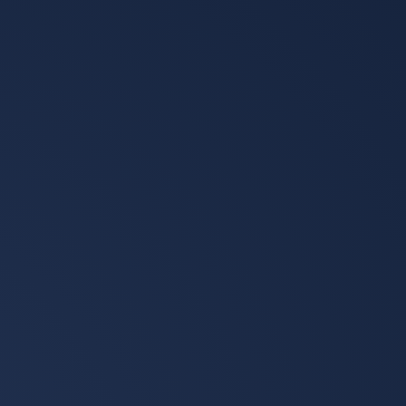
员相拥庆祝，而...
霆，团队篮球的终极胜
开云体育app-贝蒂斯对
利
当皇家贝蒂斯那抹标志性的
阵洪都拉斯，斯通斯用
翠绿，遇上洪都拉斯国家队
深邃的蓝白条纹，一场...
防守艺术，在绿茵场写
开云体育官方网站-卡瓦
下沉默诗篇
当终场哨声划破汉堡港的夜
哈尔刷新纪录之夜，土
空,比分牌上冰冷的“2-1”凝固
了一段跨越九...
耳其用希腊的鲜血书写
史诗
最近发表
开云体育APP下载-绿茵奇迹，2026世界杯越南2-
1逆转丹麦，塔雷米天神下凡导演惊天翻盘
开云官网2026-逆转之夜，乌兹别克斯坦绝地反
击，阿诺德致命一击震撼A组
世界杯2026-南美铁血遇欧洲底蕴，孙兴慜的第
三极之战—厄瓜多尔vs克罗地亚的世界杯C组启
示录