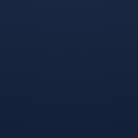
开云下载-沙漠之狮逆转乾坤，摩洛哥绝地反击，凯恩一剑封喉击溃哥斯达黎加
开云体育2026-致命一击，迪亚斯绝杀丹麦，乌拉圭昂首挺进世界杯八强
-卢卡库统治级表现助克罗地亚力克
开云官网-英雄的黄昏，2026世界杯B组，德