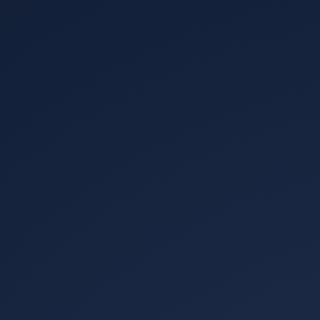
第23分钟，阿诺德在中圈附近接到球，他没