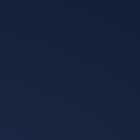
热门推荐
网友点评
开云体育中国-阿什拉夫
2023年9月的一场国际足球
爆发，日本完胜阿尔及
友谊赛，比分牌定格在4:0，
摩洛哥球星阿...
利亚，亚洲足球的觉醒
开云体育2026-年度焦点
与非洲雄狮的黄昏
篮球世界从不缺少对决，但
之战，当国王摘下玫
有些比赛注定超越胜负，成
为时代的界碑，当萨克...
瑰，开拓者时代悄然落
开云体育官网-西决生死
幕
当终场哨声响起，比分定格
战焦点战，热火打穿雷
在112-98，迈阿密热火队球