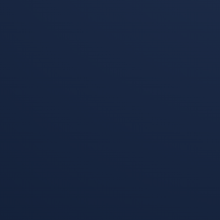
下了最热血、最疯狂的注脚，当对手拥有一个
这项运动最动人的地方——在最关键的时刻,
捷克队挺进了决赛，但无论决赛结果如何，努涅
这是一个关于信念、勇气和天赋的故事,更是