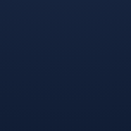
开云体育登录-哈基米闪耀全场，克罗地亚完胜伊朗，2026世界杯C组掀起青春风暴
开云官网2026-哈兰德独造三球，德国战车横扫哥伦比亚，2026世界杯G组上演王者宣言
-卢卡库统治级表现助克罗地亚力克
开云官网-英雄的黄昏，2026世界杯B组，德
补奇兵成转折关键
布劳内用最后的神迹照亮捷克前进之路