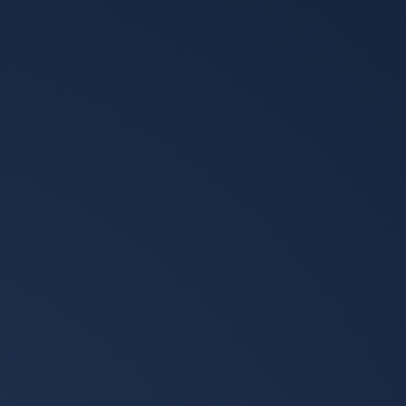
员相拥庆祝，而...
霆，团队篮球的终极胜
开云体育app-贝蒂斯对
利
当皇家贝蒂斯那抹标志性的
阵洪都拉斯，斯通斯用
翠绿，遇上洪都拉斯国家队
深邃的蓝白条纹，一场...
防守艺术，在绿茵场写
开云体育官方网站-卡瓦
下沉默诗篇
当终场哨声划破汉堡港的夜
哈尔刷新纪录之夜，土
空,比分牌上冰冷的“2-1”凝固
了一段跨越九...
耳其用希腊的鲜血书写
史诗
最近发表
开云体育APP下载-绿茵奇迹，2026世界杯越南2-
1逆转丹麦，塔雷米天神下凡导演惊天翻盘
开云官网2026-逆转之夜，乌兹别克斯坦绝地反
击，阿诺德致命一击震撼A组
世界杯2026-南美铁血遇欧洲底蕴，孙兴慜的第
三极之战—厄瓜多尔vs克罗地亚的世界杯C组启
示录