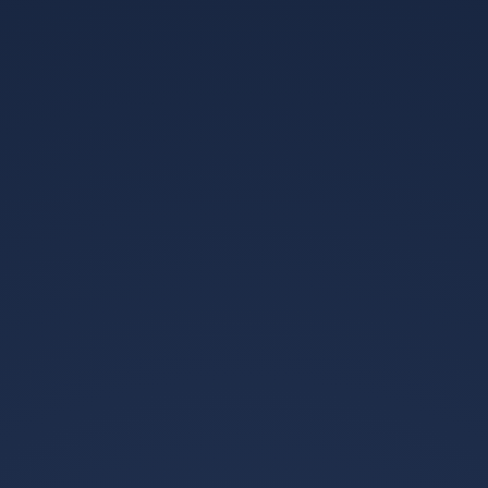
来。
防线依然井然有序，直到第58分钟，努涅斯在左路接到传球——
球员，身后还有追兵，但努涅斯选择了最不讲理的处理方式：强
急停变向晃倒第二名防守者，然后在大禁区角上起脚兜射远角，
中远端立柱内侧弹入网窝，1比2,比赛重新有了悬念。
祝，而是径直跑向中圈，招呼队友赶快开球，那一刻，所有人都
没有选择下底传中，而是在内切过程中突然送出一记手术刀般的直
心领神会插上横传，中路包抄的希季尔铲射破门——但慢镜头显
扳平了比分。