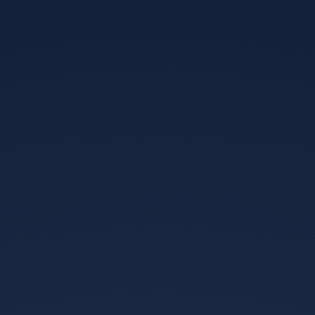
队的战术执行力令人窒息——他们用密不透风的低位防守锁死了
击捷克队边后卫身后的空当，半场结束时，数据统计显示捷克队
入了罗马尼亚人编织的战术陷阱。