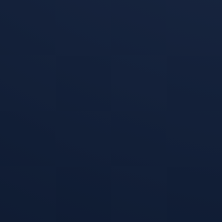
86
次浏览
开云官网2026-逆转之夜，乌兹别克斯坦绝地
开云官网
反击，阿诺德致命一击震撼A组
瑞士，替
发表评论：