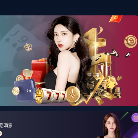
巡礼
世界杯
球星对决
历届冠军
远征，捷克惊天逆转罗马尼亚，
26半决赛神话
86
|
0
条评
字，那一定是努涅斯，在慕尼黑安联球场那个令人窒息的夜晚，捷
亚，挺进决赛，而这一切的导演，就是那个此前被质疑“大赛软