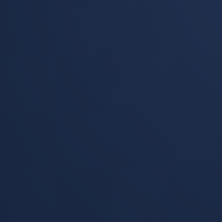
整个球场沸腾了，努涅斯脱掉球衣疯狂怒吼，
传，主导全部进球——这不是某只球队的逆转
后记：传奇的起点
捷克队以3比2的比分挺进决赛，但这场比赛
脉偾张的逆转，更因为它见证了一个巨星的真
人、5次关键传球、4次射正、三粒进球——这
从被质疑到封神，从“纸面天才”到“实战传奇”