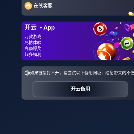
脚”的锋线杀手——努涅斯，他不仅主导了比赛
变。
开局噩梦：罗马尼亚的闪电双
比赛开始前，所有人都在谈论捷克队坚不可摧
显然没有阅读这些“剧本”，开场仅12分钟，
的十指关，还没等捷克人缓过神来，第27分钟
0,整个安联球场陷入了死寂。