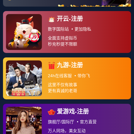
秀，但丹麦与乌拉圭均被视为具备搅局实力的硬骨头，丹麦
队首轮战平法国，展现出惊人的战术纪律与身体对抗能力；
乌拉圭则凭借老将苏亚雷斯与努涅斯的锋线组合险胜对手，
士气正盛，此役若丹麦取胜，将大概率锁定出线名额；乌拉
圭若败，则末轮需死磕法国，从第一分钟起,双方就毫无保留
地亮出了獠牙。
比赛在蒙特雷的BBVA球场打响，超过五万名球迷将看台染成
了红白与天蓝的海洋，乌拉圭人率先发难，巴尔韦德的中场
调度如手术刀般精准，努涅斯利用速度多次撕开丹麦三中卫
体系的肋部空当，第23分钟，乌拉圭的进攻终于开花结果：
一次快速反击中，佩利斯特里右路传中，埋伏在后点的努涅
斯凌空垫射破网，1-0！进球后的乌拉圭人疯狂庆祝,他们看到
了从小组突围的曙光。