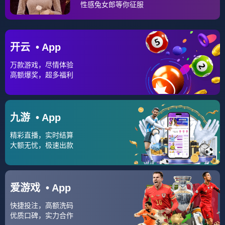
比赛从第一分钟起便进入高强度对抗,瑞士主帅穆拉特·雅金排
出了经典的5-3-2阵型，意在通过中场三人组的拦截限制克罗
地亚的进攻组织，同时利用边翼卫的快速前插制造威胁，前
20分钟，瑞士队的战术一度取得成效——克罗地亚中场传球
成功率下降至不足75%，哈兰德在双人包夹中难以获得射门机
会。
克罗地亚主帅达利奇显然做好了充分准备,他在20分钟后果断
调整战术：让边锋克拉马里奇回撤至中场接应，形成4-2-3-1
的控球阵型，这一调整立竿见影——克罗地亚的控球率从52%
迅速攀升至68%，中场传球成功率回升至86%，第34分钟，正
是这一战术变化的直接体现：克拉马里奇回撤接应后送出直
塞，哈兰德禁区前沿倚住防守球员后转身低射，皮球击中门
柱后弹入网窝，1-0！这是哈兰德本届世界杯的第4粒进球，挪
威天才在关键战中再次证明了自己的终结能力。