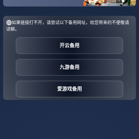
瑞士队并未气馁,半场结束前，他们利用一次角球机会由中卫
埃尔维迪头球扳平比分，1-1，进球后的瑞士重振士气，下半
场开场后一度形成围攻之势，第55分钟甚至因克罗地亚后卫
格瓦迪奥尔禁区内的手球获得点球，关键时刻，克罗地亚门
神利瓦科维奇挺身而出，他精准预判方向，将队长扎卡的点
球扑出！这成为整场比赛的转折点。
扑出点球后,克罗地亚士气大振，达利奇再次展现战术大师风
范：他迅速换上攻击手帕萨利奇与佩特科维奇，将阵型改为4-
4-2菱形中场，意图通过边中结合撕破瑞士防线，第78分钟，
这次换人收获奇效：左后卫索萨与帕萨利奇打出精妙二过一
配合后传中，哈兰德后点高高跃起，力压瑞士中卫舍尔完成
暴力头槌，2-1！这是哈兰德全场唯一一次成功争顶头球，却
足以决定比赛胜负。
比赛最后阶段,瑞士孤注一掷换上四名攻击手，但克罗地亚防