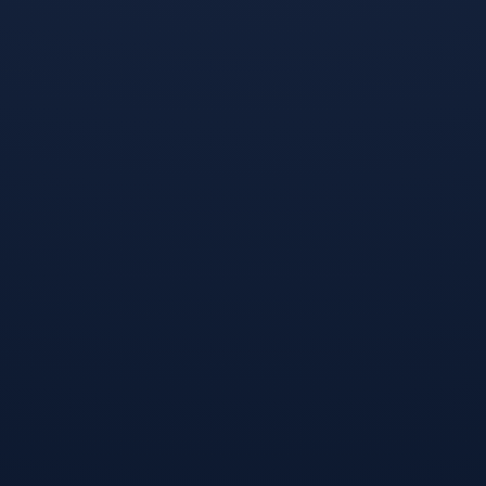
开云体育在线-高原旋风席卷欧陆，秘鲁战术碾压保加利亚，贝林厄姆领衔关键战奏凯
开云下载-沙漠之狮逆转乾坤，摩洛哥绝地反击，凯恩一剑封喉击溃哥斯达黎加
开云体育APP下载-绿茵
世界杯2026-南美铁血遇
开云体育入口-红黑风暴
奇迹，2026世界杯越南
欧洲底蕴，孙兴慜的第
席卷绿茵，维尼修斯主
2-1逆转丹麦，塔雷米天
三极之战—厄瓜多尔vs
宰B组焦点战，瑞士战术
神下凡导演惊天翻盘
克罗地亚的世界杯C组启
压制捷克显王者之气
示录
发表评论：