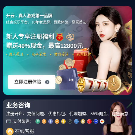
开云体育下载-生死战演绎经典，克罗地亚险胜瑞
士，哈兰德带队彰显战术成功
2026-06-30 19:38:46
历届冠军
开云美加墨
117
|
0
条评论
2026年世界杯B组迎来一场扣人心弦的生死对决,克罗地亚与
瑞士在卢赛尔体育场为出线名额展开殊死搏斗，凭借哈兰德
的出色发挥与全队战术体系的完美执行，克罗地亚以2-1险胜
瑞士，在这场被誉为“B组关键战”的较量中笑到最后，比赛过
程跌宕起伏，战术博弈精彩纷呈，堪称本届世界杯小组赛阶
段的经典战役。
这场关键战之前,B组形势错综复杂：四支球队积分胶着，任
何一场胜负都可能改变出线格局，克罗地亚与瑞士的正面交