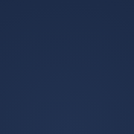
是战术体系对现代足球节奏的适应不足，京多安虽然全场跑动积
切断了德国中场与锋线的联系，德国队的控球率一度高达63%，