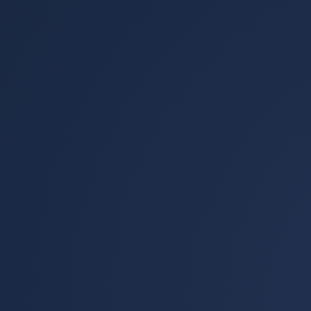
德国队的失败，表面是防守端的崩盘，深层却
极，但丹麦队用精准的横向拦截和纵深压迫，