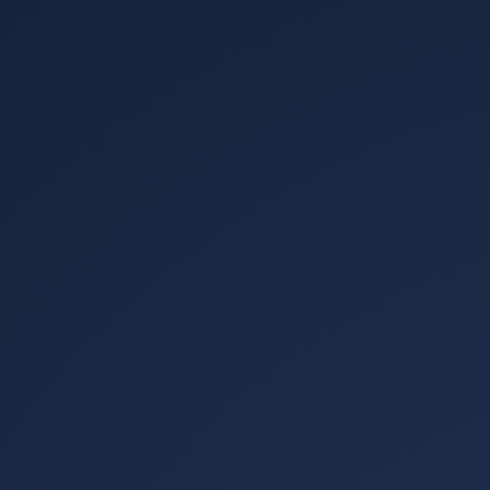
比赛的第四个进球，出现在第78分钟，德国
包夹断球，丹麦人再次发动闪电反击：埃里克
面对出击的特尔施特根，冷静推射远角——4-
这个进球，完美诠释了“攻守转换流畅”这一现
数不过三次，德国队的防线如同被利刃切开一
有效回追。
历史的回响：从伯尔尼奇迹到
这场4-0的惨败，对于德国足球而言，不啻为一
的征服，2014年格策绝杀的辉煌，都在这个盛
补身份夺冠的童话国度,在2026年延续着他们