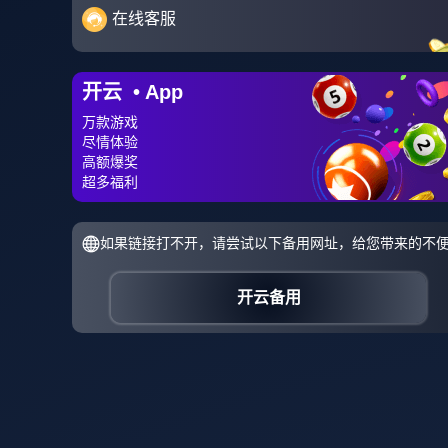
经典对决，丹麦以一种令人瞠目的方式——4
比赛，却依然凭借此前击败美国和阿尔及利亚
上了浓重阴影。
风暴前的宁静：战术博弈的艺
赛前，几乎所有媒体和球迷都将目光聚焦在德国
后毅然选择坚守国家队，成为日耳曼战车新一
丹麦队，主帅尤尔曼德则祭出4-3-3阵型，
丹麦人的战术哲学从不追求花哨,而是将实用
比赛从第一分钟起就陷入白热化，德国队试图
丹麦后场断球后发动闪电反击，埃里克森长传
抽射破门——1-0！这个进球,如同一记重锤敲
京多安的孤勇：核心之殇与战