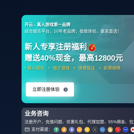
首页
球队
开云下载-风暴眼，丹
引领攻守转换新纪元
2026-06-24 0:28:56
历届冠军
开云美加墨
2026年盛夏，当国际足联世界杯的烽火燃至
中，丹麦与德国，两支欧洲顶级劲旅，在这片