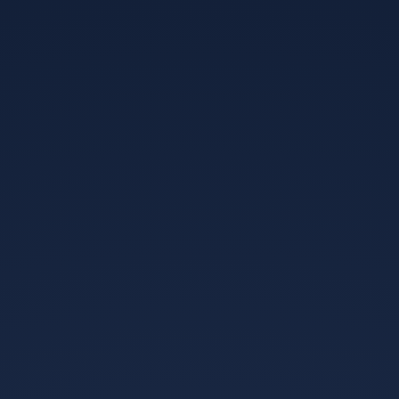
区弧顶接到萨内横传，他用标志性的“飘忽走位”晃开丹麦防守球
刻，整个汉堡球场陷入死寂，京多安跪倒在草地上，双手掩面，
丹麦右侧角球开出，克亚尔前点后蹭，后点的克里斯滕森头槌破门
理防线，德国后卫在防守定位球时的盯人失误,暴露出球队在高压
转局势，但丹麦人用坚定的战术执行将优势牢牢握在手中，第55
伊别尔在后场断球后直接长传找到前插的达姆斯高，后者突入禁
蹴而就——3-0！丹麦人的每一次反击，都像精心设计的匕首,