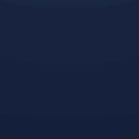
，这场G组关键战，注定将成为2026世界杯最震撼人心的篇章
世界：真正的美丽足球，从不在于控球率的堆砌，而在于每一次