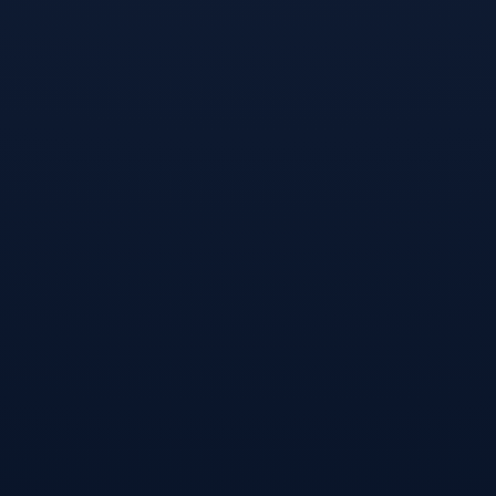
神下凡导演惊天翻盘
克罗地亚的世界杯C组启
压制捷克显王者之气
示录
发表评论：