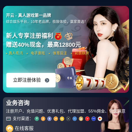
开云平台-北欧烽火燃情，2026世界杯黑马之战，
丹麦对阵瑞典，奥斯梅恩一剑封喉
2026-06-23 16:19:08
历届冠军
开云美加墨
89
|
0
条评论
2026年的盛夏,当世界杯的战火在北美大陆熊熊燃烧，全球球
迷的目光不仅聚焦在传统豪强身上，更被一场来自斯堪的纳
维亚半岛的“北欧德比”所深深吸引，丹麦与瑞典，两支以坚固
防线和战术纪律著称的球队，在淘汰赛狭路相逢，谁也没有
预料到，这场原本被预测为“沉闷绞杀”的对决，竟因一个人的
登场而彻底燃烧，成为本届世界杯最令人血脉贲张的黑马之
战，这个人，就是被誉为“非洲猎豹”的维克托·奥斯梅恩，他
的关键发挥，不仅改写了比赛的走向，更在世界杯历史上刻