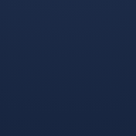
赛后余音：黑马之心，永不言弃
这场比赛,丹麦与瑞典都展现了极高的战术素养与竞技精神，
瑞典虽败犹荣，他们的坚韧与顽强，让全世界看到了北欧足
球的硬核底色，但足球的残酷与魅力正在于此：决定胜负的
就是那一瞬间的个人天赋。
奥斯梅恩的爆发,恰恰证明了一点：所谓的“黑马”，并非只是
团队协作的产物，更需要关键时刻挺身而出的孤胆英雄，他
如一把利刃，切开了北欧战车的钢铁外壳，这一战，让奥斯
梅恩的名字响彻世界；这一战，也让丹麦这场“黑马之战”成为
了2026世界杯最经典、最值得回味的章节之一。